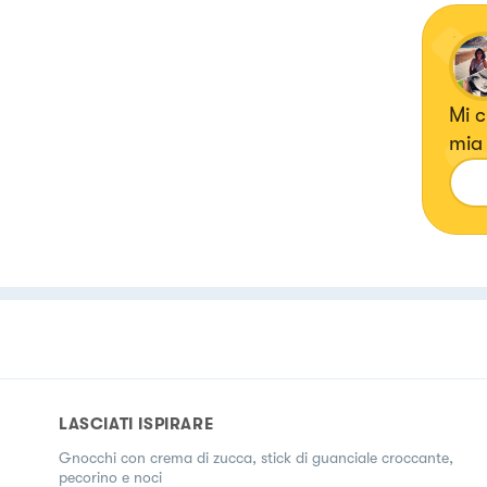
Mi c
mia 
ma amo sperimentare anche ricette con erbe e fiori, confetture e
liqu
LASCIATI ISPIRARE
Gnocchi con crema di zucca, stick di guanciale croccante,
pecorino e noci