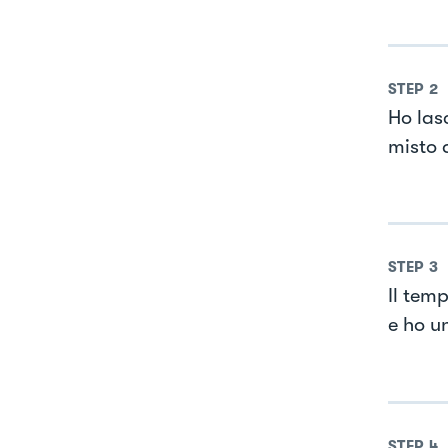
STEP
2
Ho las
misto 
STEP
3
Il tem
e ho un
STEP
4