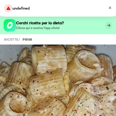
undefined
Cerchi ricette per la dieta?
Clicca qui e scarica l’app olivia!
RICETTE
/
PRIMI