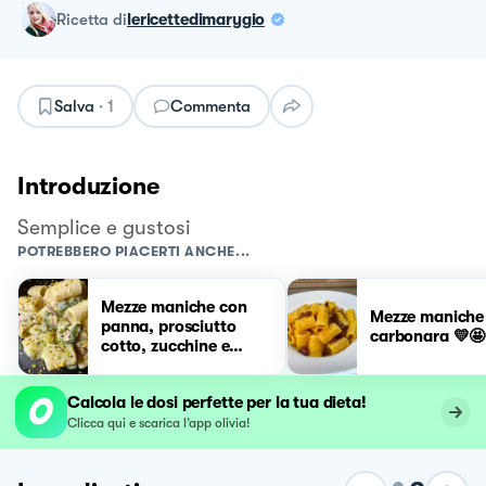
ricetta
di
lericettedimarygio
Salva
·
1
Commenta
Introduzione
Semplice e gustosi
POTREBBERO PIACERTI ANCHE...
Mezze maniche con
Mezze maniche 
panna, prosciutto
carbonara 💛🤩
cotto, zucchine e
granella di pistacchio
Calcola le dosi perfette per la tua dieta!
Clicca qui e scarica l’app olivia!