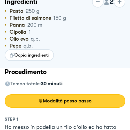
2
Ingredienti
Pasta
250
g
Filetto di salmone
150
g
Panna
200
ml
Cipolla
1
Olio evo
q.b.
Pepe
q.b.
Copia ingredienti
Procedimento
Tempo totale
30 minuti
Modalità passo passo
STEP
1
Ho messo in padella un filo d'olio ed ho fatto