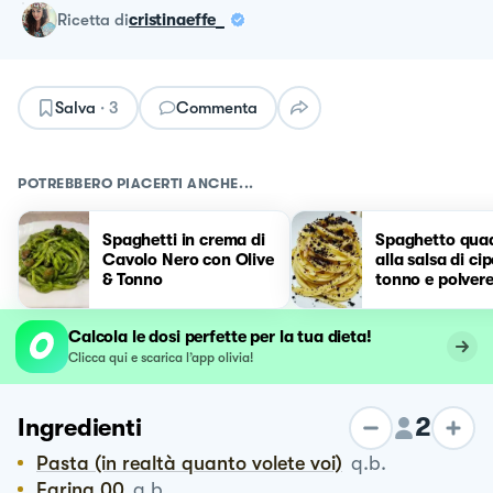
ricetta
di
cristinaeffe_
Salva
·
3
Commenta
POTREBBERO PIACERTI ANCHE...
Spaghetti in crema di
Spaghetto qua
Cavolo Nero con Olive
alla salsa di cip
& Tonno
tonno e polvere
olive nere
Calcola le dosi perfette per la tua dieta!
Clicca qui e scarica l’app olivia!
2
Ingredienti
Pasta (in realtà quanto volete voi)
q.b.
Farina 00
q.b.