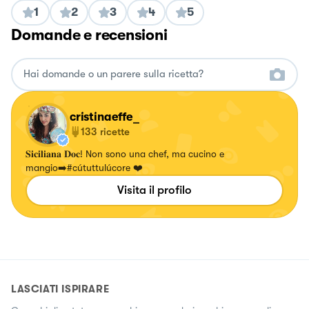
1
2
3
4
5
Domande e recensioni
cristinaeffe_
133
ricette
𝐒𝐢𝐜𝐢𝐥𝐢𝐚𝐧𝐚 𝐃𝐨𝐜! Non sono una chef, ma cucino e
mangio➡️#cútuttulúcore ❤️
Visita il profilo
LASCIATI ISPIRARE