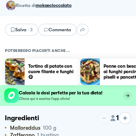
ricetta
di
mokaecioccolato
Salva
·
3
Commenta
POTREBBERO PIACERTI ANCHE...
Tortino di patate con
Penne con besc
cuore filante e funghi
ai funghi porcin
😋
piselli e pancet
croccante
Calcola le dosi perfette per la tua dieta!
Clicca qui e scarica l’app olivia!
1
Ingredienti
Malloreddus
100
g
Zafferano
1
bustina