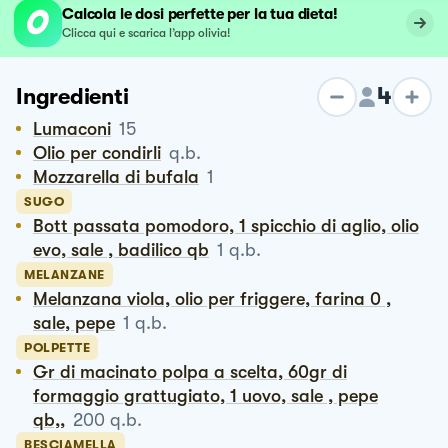
Calcola le dosi perfette per la tua dieta!
Clicca qui e scarica l’app olivia!
4
Ingredienti
Lumaconi
15
Olio per condirli
q.b.
Mozzarella di bufala
1
SUGO
Bott passata pomodoro, 1 spicchio di aglio, olio
evo, sale , badilico qb
1
q.b.
MELANZANE
Melanzana viola, olio per friggere, farina 0 ,
sale, pepe
1
q.b.
POLPETTE
Gr di macinato polpa a scelta, 60gr di
formaggio grattugiato, 1 uovo, sale , pepe
qb,,
200
q.b.
BESCIAMELLA