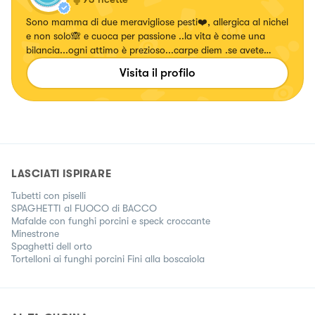
Sono mamma di due meravigliose pesti❤️, allergica al nichel
e non solo🙈 e cuoca per passione ..la vita è come una
bilancia...ogni attimo è prezioso...carpe diem .se avete
voglia seguite le mie pagine vi aspetto ❤️
Visita il profilo
LASCIATI ISPIRARE
Tubetti con piselli
SPAGHETTI al FUOCO di BACCO
Mafalde con funghi porcini e speck croccante
Minestrone
Spaghetti dell orto
Tortelloni ai funghi porcini Fini alla boscaiola