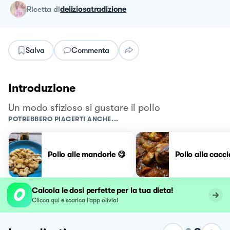
ricetta
di
deliziosatradizione
Salva
Commenta
Introduzione
Un modo sfizioso si gustare il pollo
POTREBBERO PIACERTI ANCHE...
Pollo alle mandorle 😋
Pollo alla cacc
Calcola le dosi perfette per la tua dieta!
Clicca qui e scarica l’app olivia!