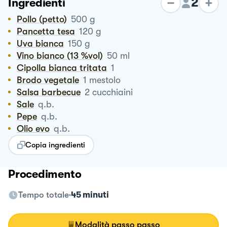
2
Ingredienti
Pollo (petto)
500
g
Pancetta tesa
120
g
Uva bianca
150
g
Vino bianco (13 %vol)
50
ml
Cipolla bianca tritata
1
Brodo vegetale
1
mestolo
Salsa barbecue
2
cucchiaini
Sale
q.b.
Pepe
q.b.
Olio evo
q.b.
Copia ingredienti
Procedimento
Tempo totale
45 minuti
Modalità passo passo