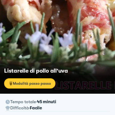
Listarelle di pollo all'uva
Modalità passo passo
Tempo totale
45 minuti
Difficoltà
Facile