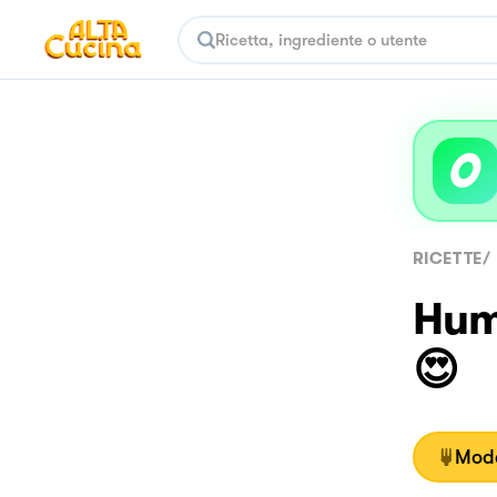
RICETTE
/
Hum
😍
Moda