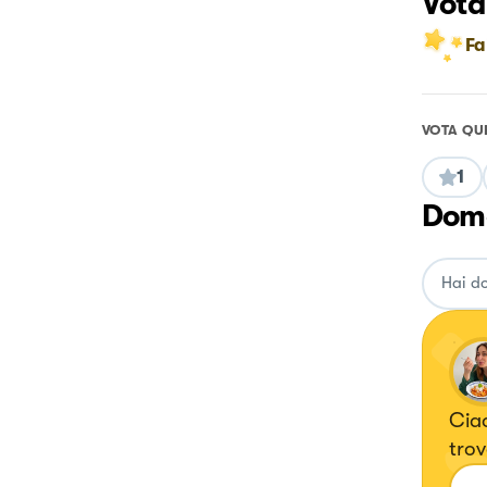
Vota
Fa
VOTA QU
1
Doma
Ciao
trov