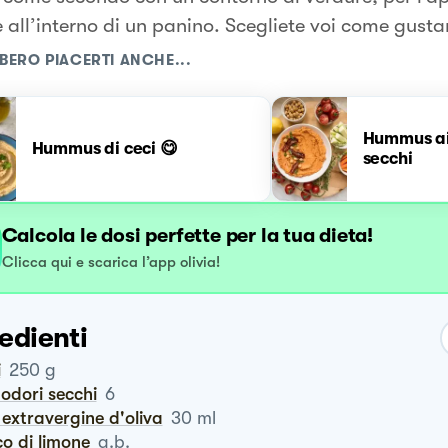
 all’interno di un panino. Scegliete voi come gusta
BERO PIACERTI ANCHE...
Hummus ai
Hummus di ceci 😋
secchi
Calcola le dosi perfette per la tua dieta!
Clicca qui e scarica l’app olivia!
edienti
i
250
g
odori secchi
6
io extravergine d'oliva
30
ml
co di limone
q.b.