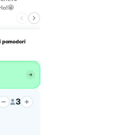
rlo!🤩
Pasta cacio, ovo e
 pomodori
pomodori secchi
(carbonara di pomodori
secchi)
3