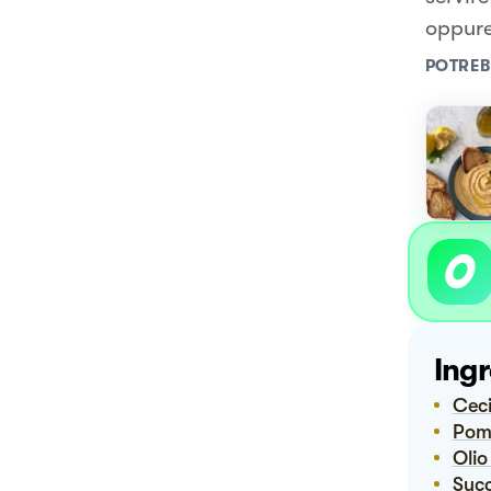
oppure
POTREB
Ingr
Cec
Pom
Ol
Suc