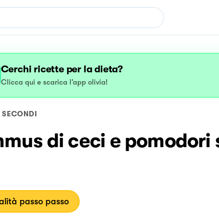
Cerchi ricette per la dieta?
Clicca qui e scarica l’app olivia!
SECONDI
mus di ceci e pomodori 
lità passo passo