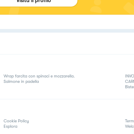
Visita il profilo
Wrap farcita con spinaci e mozzarella.
INVO
Salmone in padella
CAR
Biste
Cookie Policy
Term
Esplora
Wel