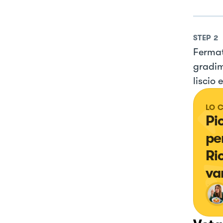
STEP
2
Fermat
gradim
liscio
LO 
Pi
pe
Ri
va