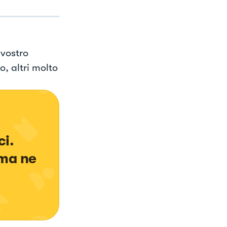
 vostro
, altri molto
 
i. 
ma ne 