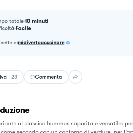
10 minuti
po totale
Facile
ficoltà
ricetta
di
midivertoacucinare
lva
·
23
Commenta
oduzione
riante al classico hummus saporita e versatile: pe
e come secondo con un contorno di verdure, per l’ap