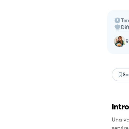
Tem
Dif
Sa
Intr
Una va
servir