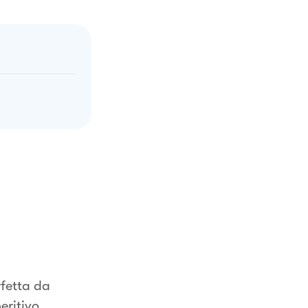
rfetta da
eritivo