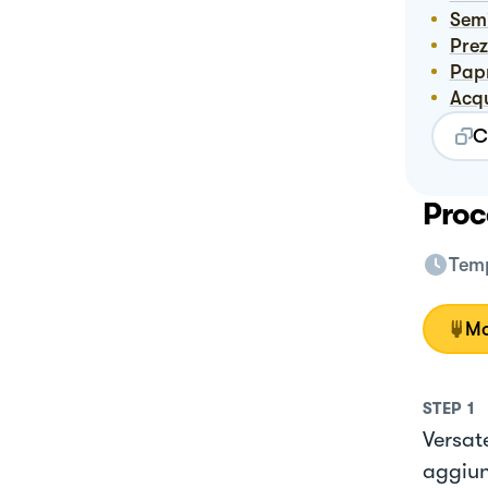
Sem
Pre
Pap
Ac
C
Proc
Temp
Mo
STEP
1
Versate
aggiun