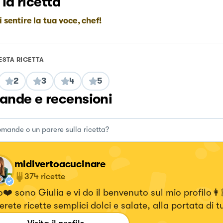
 la ricetta
i sentire la tua voce, chef!
ESTA RICETTA
2
3
4
5
nde e recensioni
midivertoacucinare
374
ricette
❤️ sono Giulia e vi do il benvenuto sul mio profilo👩
erete ricette semplici dolci e salate, alla portata di tu