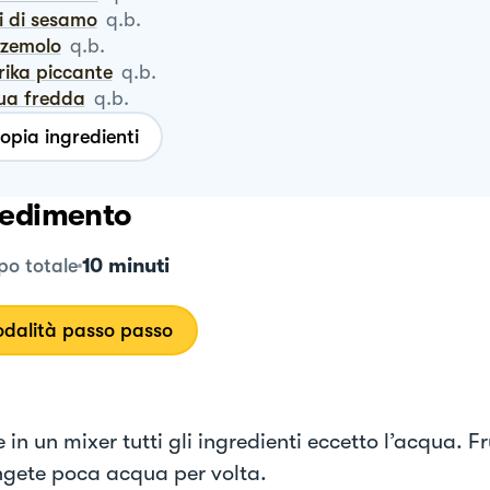
i di sesamo
q.b.
zzemolo
q.b.
rika piccante
q.b.
qua fredda
q.b.
opia ingredienti
edimento
10 minuti
o totale
dalità passo passo
 in un mixer tutti gli ingredienti eccetto l’acqua. Fr
gete poca acqua per volta.