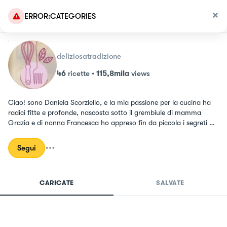
ERROR:CATEGORIES
deliziosatradizione
46
ricette
•
115,8mila
views
Ciao! sono Daniela Scorziello, e la mia passione per la cucina ha 
radici fitte e profonde, nascosta sotto il grembiule di mamma 
Grazia e di nonna Francesca ho appreso fin da piccola i segreti 
della tradizione gastronomica del Sud Italia. Da oggi voglio 
condividerli anche con te
Segui
CARICATE
SALVATE