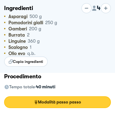
4
Ingredienti
Asparagi
500
g
Pomodorini gialli
250
g
Gamberi
200
g
Burrata
2
Linguine
360
g
Scalogno
1
Olio evo
q.b.
Copia ingredienti
Procedimento
Tempo totale
40 minuti
Modalità passo passo