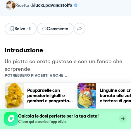
ricetta
di
lucia.pavanastolfo
Salva
·
5
Commenta
Introduzione
Un piatto colorato gustoso e con un fondo che
sorprende
POTREBBERO PIACERTI ANCHE...
Pappardelle con
Linguine con c
pomodorini gialli e
burrata allo za
gamberi e pangrattato
e tartare di g
agli agrumi
rosso
Calcola le dosi perfette per la tua dieta!
Clicca qui e scarica l’app olivia!