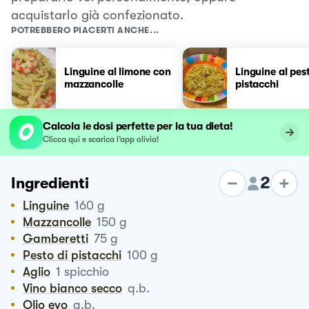
acquistarlo già confezionato.
POTREBBERO PIACERTI ANCHE...
Linguine al limone con
Linguine al pes
mazzancolle
pistacchi
Calcola le dosi perfette per la tua dieta!
Clicca qui e scarica l’app olivia!
2
Ingredienti
Linguine
160
g
Mazzancolle
150
g
Gamberetti
75
g
Pesto di pistacchi
100
g
Aglio
1
spicchio
Vino bianco secco
q.b.
Olio evo
q.b.