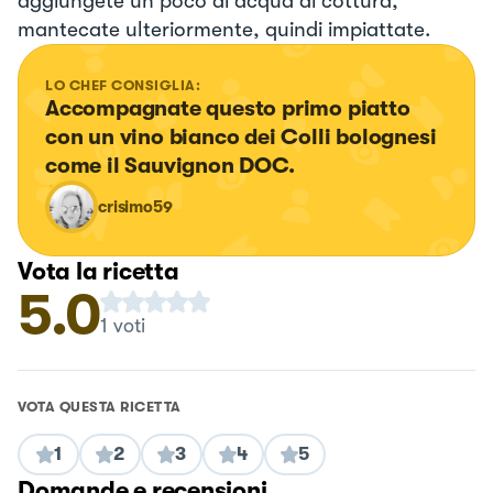
aggiungete un poco di acqua di cottura,
mantecate ulteriormente, quindi impiattate.
LO CHEF CONSIGLIA:
Accompagnate questo primo piatto 
con un vino bianco dei Colli bolognesi 
come il Sauvignon DOC.
crisimo59
Vota la ricetta
5.0
1
voti
VOTA QUESTA RICETTA
1
2
3
4
5
Domande e recensioni