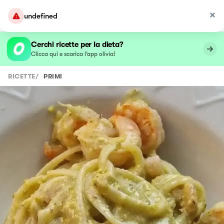
undefined
Cerchi ricette per la dieta?
Clicca qui e scarica l’app olivia!
RICETTE
/
PRIMI