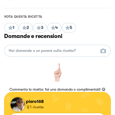
VOTA QUESTA RICETTA
1
2
3
4
5
Domande e recensioni
Commenta la ricetta: fai una domanda o complimentati! 😋
piero168
1
ricette