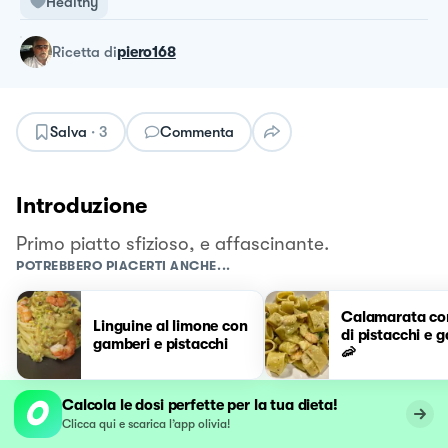
Healthy
ricetta
di
piero168
Salva
·
3
Commenta
Introduzione
Primo piatto sfizioso, e affascinante.
POTREBBERO PIACERTI ANCHE...
Calamarata co
Linguine al limone con
di pistacchi e 
gamberi e pistacchi
🦐
Calcola le dosi perfette per la tua dieta!
Clicca qui e scarica l’app olivia!