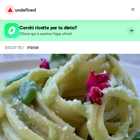
undefined
Cerchi ricette per la dieta?
Clicca qui e scarica l’app olivia!
RICETTE
/
PRIMI