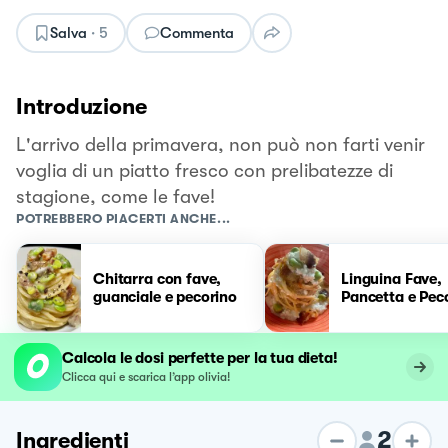
Salva
·
5
Commenta
Introduzione
L'arrivo della primavera, non può non farti venir
voglia di un piatto fresco con prelibatezze di
stagione, come le fave!
POTREBBERO PIACERTI ANCHE...
Chitarra con fave,
Linguina Fave,
guanciale e pecorino
Pancetta e Pec
Calcola le dosi perfette per la tua dieta!
Clicca qui e scarica l’app olivia!
2
Ingredienti