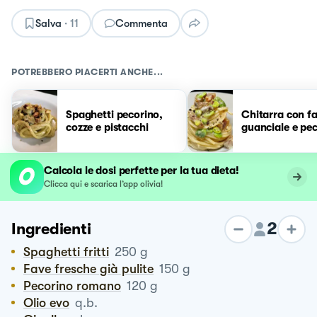
Salva
·
11
Commenta
POTREBBERO PIACERTI ANCHE...
Spaghetti pecorino,
Chitarra con fa
cozze e pistacchi
guanciale e pe
Calcola le dosi perfette per la tua dieta!
Clicca qui e scarica l’app olivia!
2
Ingredienti
Spaghetti fritti
250
g
Fave fresche già pulite
150
g
Pecorino romano
120
g
Olio evo
q.b.