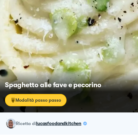
Spaghetto alle fave e pecorino
Modalità passo passo
ricetta
di
lucasfoodandkitchen