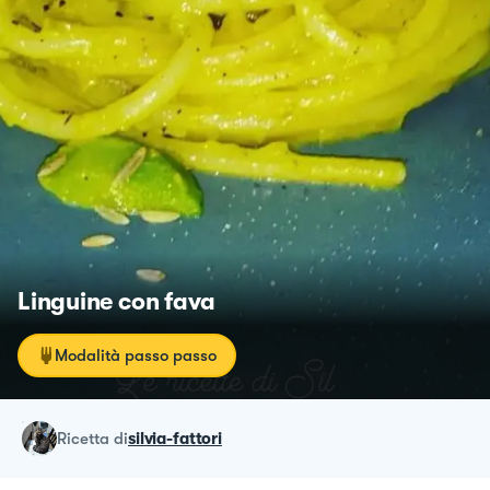
Linguine con fava
Modalità passo passo
ricetta
di
silvia-fattori