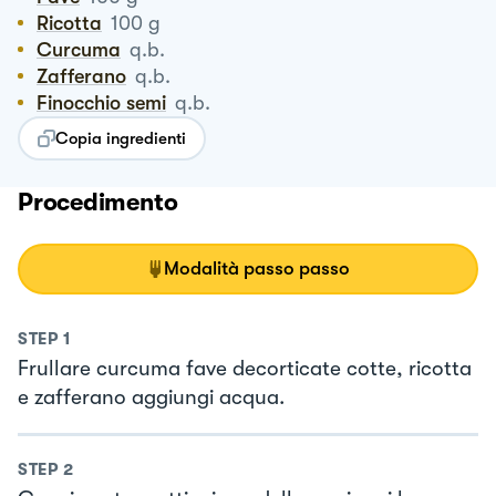
Ricotta
100
g
Curcuma
q.b.
Zafferano
q.b.
Finocchio semi
q.b.
Copia ingredienti
Procedimento
Modalità passo passo
STEP
1
Frullare curcuma fave decorticate cotte, ricotta
e zafferano aggiungi acqua.
STEP
2