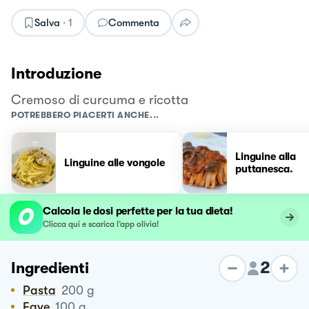
Salva
·
1
Commenta
Introduzione
Cremoso di curcuma e ricotta
POTREBBERO PIACERTI ANCHE...
Linguine alla
Linguine alle vongole
puttanesca.
Calcola le dosi perfette per la tua dieta!
Clicca qui e scarica l’app olivia!
2
Ingredienti
Pasta
200
g
Fave
100
g