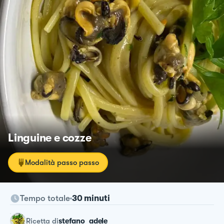
Linguine e cozze
Modalità passo passo
Tempo totale
30 minuti
ricetta
di
stefano_adele