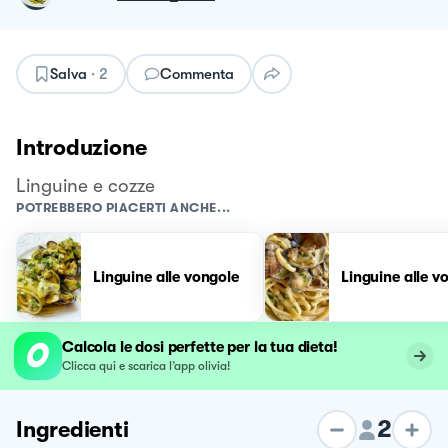
Salva
·
2
Commenta
Introduzione
Linguine e cozze
POTREBBERO PIACERTI ANCHE...
Linguine alle vongole
Linguine alle v
Calcola le dosi perfette per la tua dieta!
Clicca qui e scarica l’app olivia!
2
Ingredienti