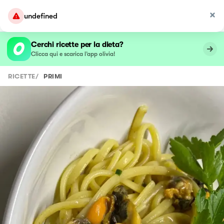
undefined
Cerchi ricette per la dieta?
Clicca qui e scarica l’app olivia!
RICETTE
/
PRIMI