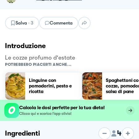
Salva
·
3
Commenta
Introduzione
Le cozze profumo d'estate
POTREBBERO PIACERTI ANCHE...
Linguine con
Spaghettoni c
pomodorini, pesto e
cozze, pomodor
ricotta
salsa di pane
Calcola le dosi perfette per la tua dieta!
Clicca qui e scarica l’app olivia!
4
Ingredienti