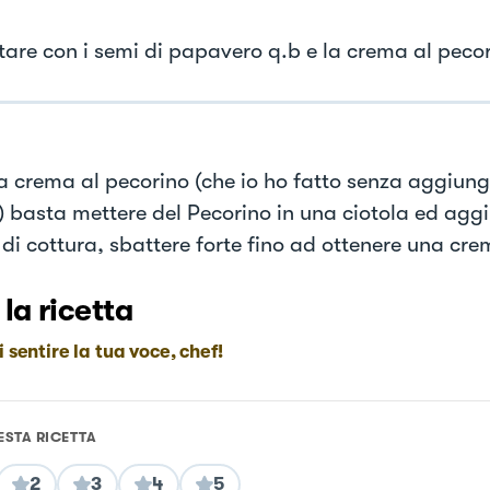
tare con i semi di papavero q.b e la crema al pecor
la crema al pecorino (che io ho fatto senza aggiunge
 basta mettere del Pecorino in una ciotola ed agg
di cottura, sbattere forte fino ad ottenere una cr
 la ricetta
i sentire la tua voce, chef!
ESTA RICETTA
2
3
4
5