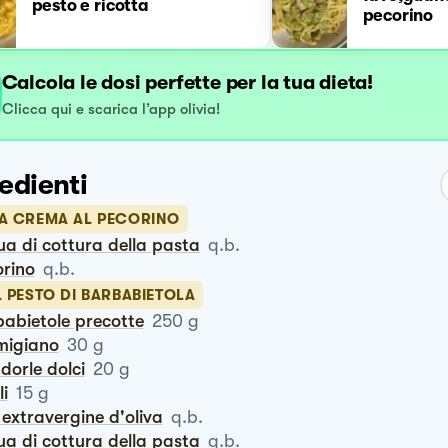
pesto e ricotta
pecorino
Calcola le dosi perfette per la tua dieta!
Clicca qui e scarica l’app olivia!
edienti
LA CREMA AL PECORINO
ua di cottura della pasta
q.b.
orino
q.b.
L PESTO DI BARBABIETOLA
babietole precotte
250
g
rmigiano
30
g
ndorle dolci
20
g
li
15
g
io extravergine d'oliva
q.b.
ua di cottura della pasta
q.b.