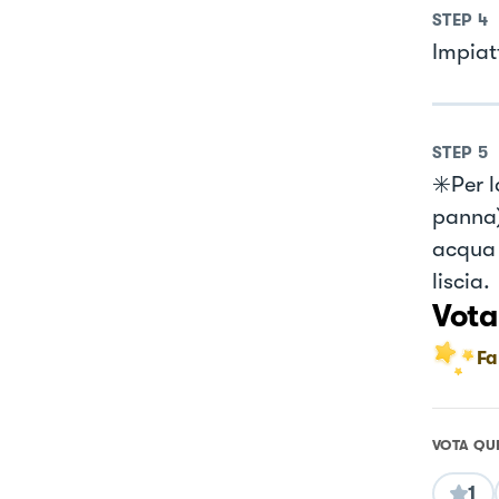
STEP
4
Impiat
STEP
5
✳️Per 
panna)
acqua 
liscia.
Vota
Fa
VOTA QU
1