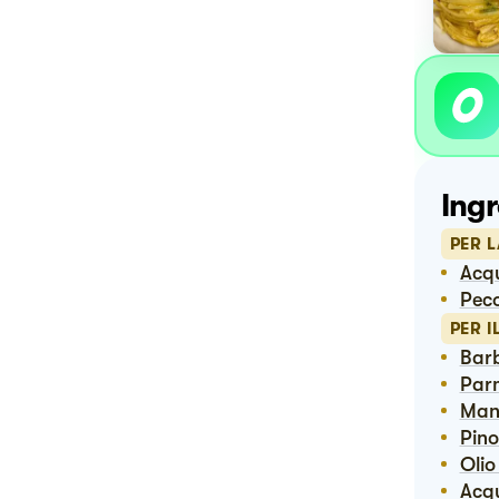
Ingr
PER 
Acq
Pec
PER I
Bar
Pa
Ma
Pino
Ol
Acq