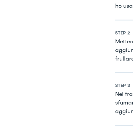
ho usat
STEP
2
Mettere
aggiun
frulla
STEP
3
Nel fra
sfumar
aggiun