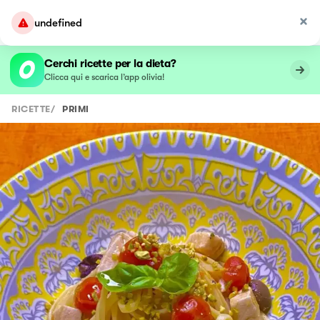
undefined
Cerchi ricette per la dieta?
Clicca qui e scarica l’app olivia!
RICETTE
/
PRIMI