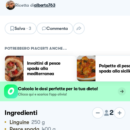
ricetta
di
alberto763
Salva
·
3
Commenta
POTREBBERO PIACERTI ANCHE...
Involtini di pesce
Polpette di pes
spada alla
spada alla sicil
mediterranea
Calcola le dosi perfette per la tua dieta!
Clicca qui e scarica l’app olivia!
2
Ingredienti
Linguine
250
g
Pesce spada
400
g