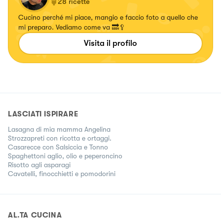
28
ricette
Cucino perché mi piace, mangio e faccio foto a quello che
mi preparo. Vediamo come va 🔜🥄
Visita il profilo
LASCIATI ISPIRARE
Lasagna di mia mamma Angelina
Strozzapreti con ricotta e ortaggi.
Casarecce con Salsiccia e Tonno
Spaghettoni aglio, olio e peperoncino
Risotto agli asparagi
Cavatelli, finocchietti e pomodorini
AL.TA CUCINA