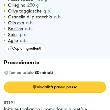
Ciliegino
250
g
Olive taggiasche
q.b.
Granella di pistacchio
q.b.
Olio evo
q.b.
Basilico
q.b.
Sale
q.b.
Aglio
q.b.
Copia ingredienti
Procedimento
Tempo totale
30 minuti
Modalità passo passo
STEP
1
Iniziate tagliando i pomodorini a metà e