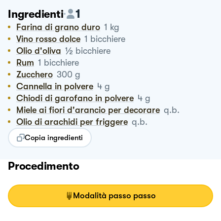
1
Ingredienti
Farina di grano duro
1
kg
Vino rosso dolce
1
bicchiere
½
Olio d'oliva
bicchiere
Rum
1
bicchiere
Zucchero
300
g
Cannella in polvere
4
g
Chiodi di garofano in polvere
4
g
Miele ai fiori d'arancio per decorare
q.b.
Olio di arachidi per friggere
q.b.
Copia ingredienti
Procedimento
Modalità passo passo