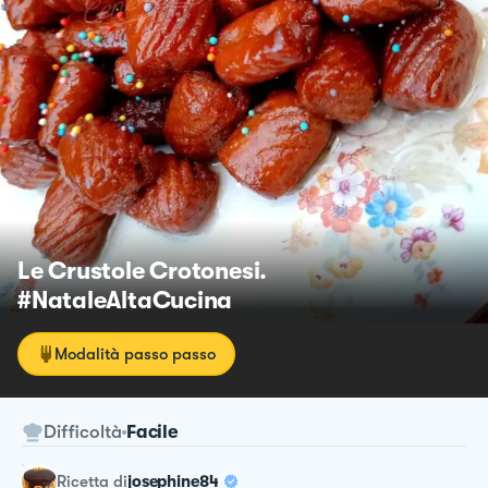
Le Crustole Crotonesi.
#NataleAltaCucina
Modalità passo passo
Difficoltà
Facile
ricetta
di
josephine84