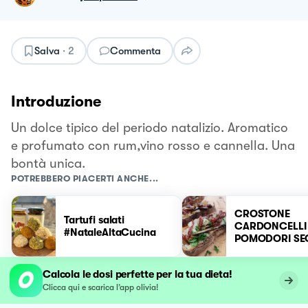
Salva
·
2
Commenta
Introduzione
Un dolce tipico del periodo natalizio. Aromatico
e profumato con rum,vino rosso e cannella. Una
bontà unica.
POTREBBERO PIACERTI ANCHE...
CROSTONE
Tartufi salati
CARDONCELLI
#NataleAltaCucina
POMODORI SE
#NataleAltaCu
Calcola le dosi perfette per la tua dieta!
Clicca qui e scarica l’app olivia!