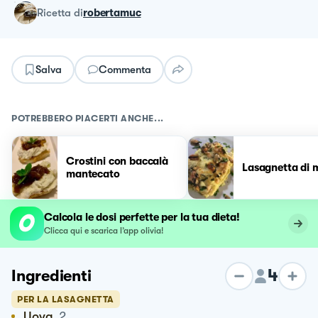
ricetta
di
robertamuc
Salva
Commenta
POTREBBERO PIACERTI ANCHE...
Crostini con baccalà
Lasagnetta di 
mantecato
Calcola le dosi perfette per la tua dieta!
Clicca qui e scarica l’app olivia!
4
Ingredienti
PER LA LASAGNETTA
Uova
2