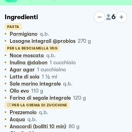
6
Ingredienti
PASTA
Parmigiano
q.b.
Lasagne integrali @probios
270
g
PER LA BESCIAMELLA VEG
Noce moscata
q.b.
Inulina @dabon
1
cucchiaio
Agar agar
1
cucchiaino
½
Latte di soia
1
ml
Sale marino integrale
q.b.
Olio evo
110
g
Farina di segale integrale
120
g
👉🏻PER LA CREMA DI ZUCCHINE
Prezzemolo
q.b.
Acqua
q.b.
Anacardi (bolliti 10 min)
80
g