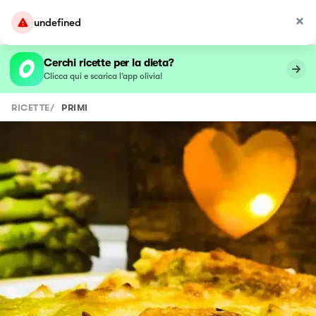
undefined
Cerchi ricette per la dieta?
Clicca qui e scarica l’app olivia!
RICETTE
/
PRIMI