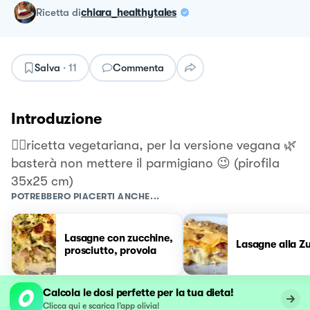
ricetta
di
chiara_healthytales
Salva
·
11
Commenta
Introduzione
👉🏻ricetta vegetariana, per la versione vegana 🌿
basterà non mettere il parmigiano 😉 (pirofila
35x25 cm)
POTREBBERO PIACERTI ANCHE...
Lasagne con zucchine,
Lasagne alla Z
prosciutto, provola
Calcola le dosi perfette per la tua dieta!
Clicca qui e scarica l’app olivia!