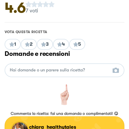
4.6
7
voti
VOTA QUESTA RICETTA
1
2
3
4
5
Domande e recensioni
Commenta la ricetta: fai una domanda o complimentati! 😋
chiara_healthytales