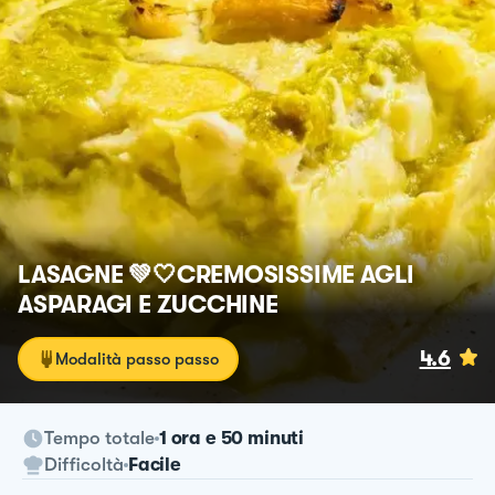
LASAGNE 💚🤍CREMOSISSIME AGLI
ASPARAGI E ZUCCHINE
4.6
Modalità passo passo
Tempo totale
1 ora e 50 minuti
Difficoltà
Facile