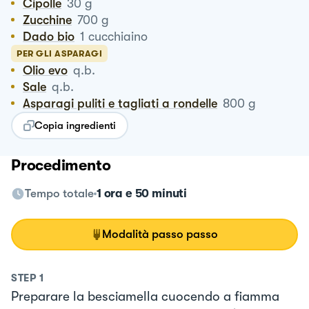
Cipolle
30
g
Zucchine
700
g
Dado bio
1
cucchiaino
PER GLI ASPARAGI
Olio evo
q.b.
Sale
q.b.
Asparagi puliti e tagliati a rondelle
800
g
Copia ingredienti
Procedimento
Tempo totale
1 ora e 50 minuti
Modalità passo passo
STEP
1
Preparare la besciamella cuocendo a fiamma