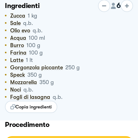
6
Ingredienti
Zucca
1
kg
Sale
q.b.
Olio evo
q.b.
Acqua
100
ml
Burro
100
g
Farina
100
g
Latte
1
lt
Gorgonzola piccante
250
g
Speck
350
g
Mozzarella
350
g
Noci
q.b.
Fogli di lasagna
q.b.
Copia ingredienti
Procedimento