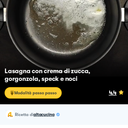
Lasagna con crema di zucca,
gorgonzola, speck e noci
4.4
Modalità passo passo
ricetta
di
altacucina