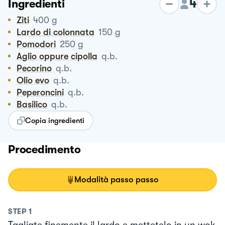
4
Ingredienti
Ziti
400
g
Lardo di colonnata
150
g
Pomodori
250
g
Aglio oppure cipolla
q.b.
Pecorino
q.b.
Olio evo
q.b.
Peperoncini
q.b.
Basilico
q.b.
Copia ingredienti
Procedimento
Modalità passo passo
STEP
1
Tagliate finemente il lardo e mettetelo in un wok