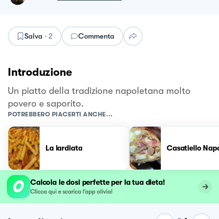
Salva
·
2
Commenta
Introduzione
Un piatto della tradizione napoletana molto
povero e saporito.
POTREBBERO PIACERTI ANCHE...
La lardiata
Casatiello Nap
Calcola le dosi perfette per la tua dieta!
Clicca qui e scarica l’app olivia!