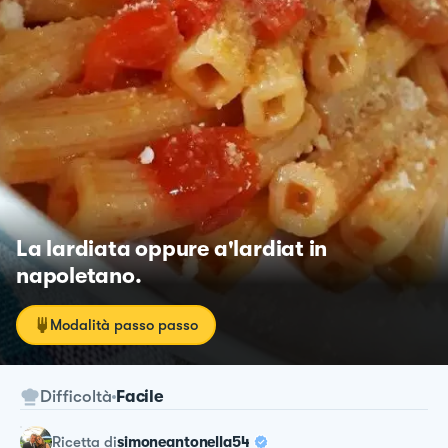
La lardiata oppure a'lardiat in
napoletano.
Modalità passo passo
Difficoltà
Facile
ricetta
di
simoneantonella54