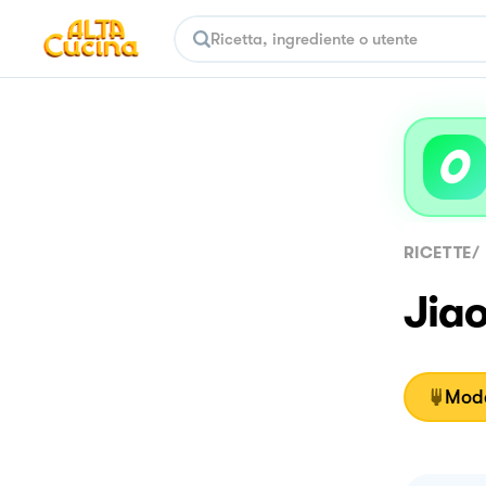
RICETTE
/
Jiao
Moda