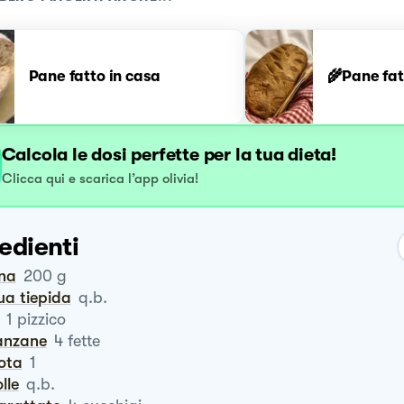
Pane fatto in casa
🌾Pane fat
Calcola le dosi perfette per la tua dieta!
Clicca qui e scarica l’app olivia!
edienti
ina
200
g
ua tiepida
q.b.
1
pizzico
lanzane
4
fette
rota
1
olle
q.b.