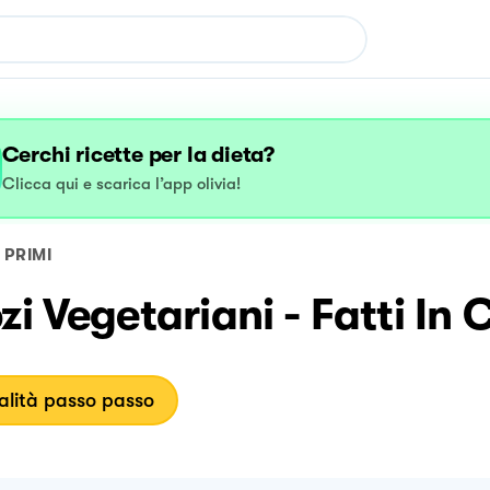
Cerchi ricette per la dieta?
Clicca qui e scarica l’app olivia!
PRIMI
zi Vegetariani - Fatti In
lità passo passo