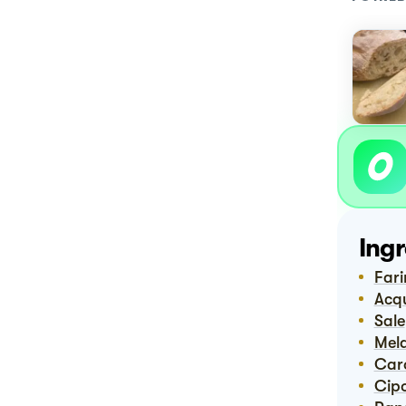
Ingr
Far
Acq
Sale
Me
Ca
Cip