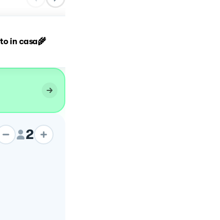
to in casa🌾
Pizza fatta in casa
2