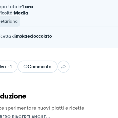
1 ora
po totale
Media
ficoltà
etariana
ricetta
di
mokaecioccolato
lva
·
1
Commenta
oduzione
e sperimentare nuovi piatti e ricette
BERO PIACERTI ANCHE...