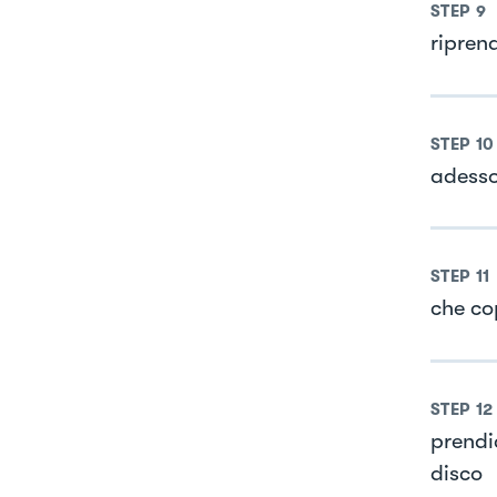
STEP
9
ripren
STEP
10
adesso
STEP
11
che co
STEP
12
prendi
disco