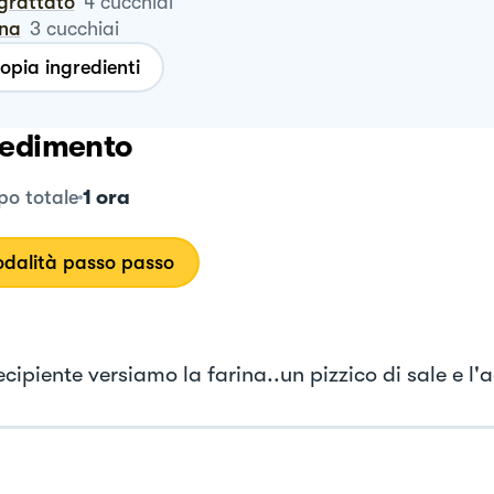
ngrattato
4
cucchiai
ana
3
cucchiai
opia ingredienti
edimento
1 ora
o totale
dalità passo passo
ecipiente versiamo la farina..un pizzico di sale e l'