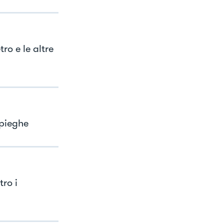
ro e le altre
 pieghe
ro i