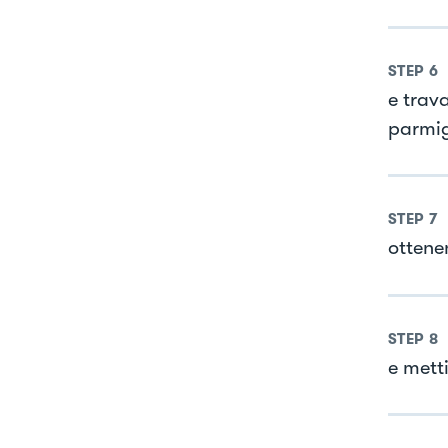
STEP
6
e trav
parmi
STEP
7
ottene
STEP
8
e mett