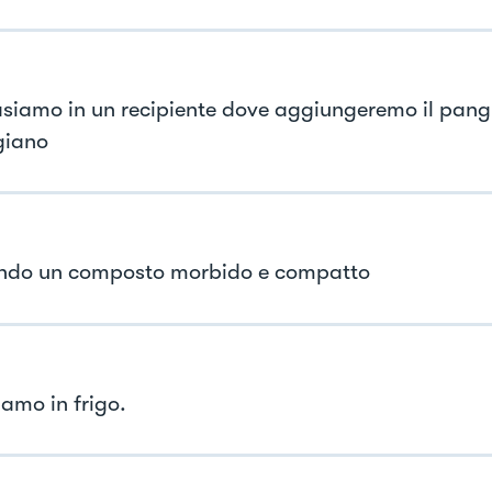
asiamo in un recipiente dove aggiungeremo il pangr
giano
ndo un composto morbido e compatto
iamo in frigo.