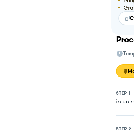
Pa
Gr
C
Proc
Temp
Mo
STEP
1
in un r
STEP
2