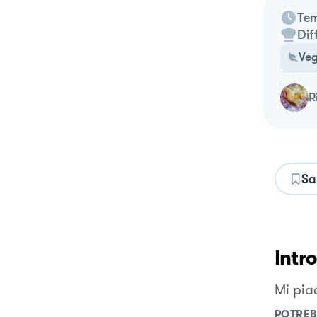
Tem
Dif
Veg
Sa
Intr
Mi piac
POTREB