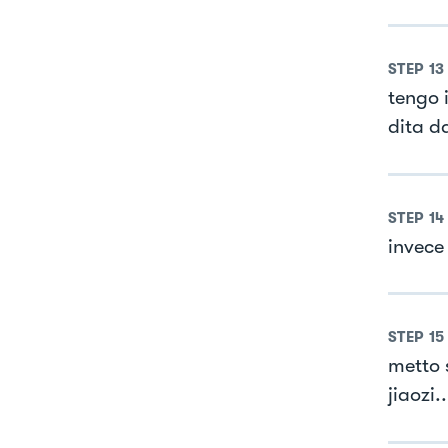
STEP
13
tengo i
dita d
STEP
14
invece 
STEP
15
metto 
jiaozi.