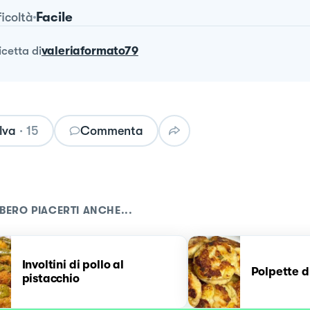
Facile
ficoltà
ricetta
di
valeriaformato79
lva
·
15
Commenta
BERO PIACERTI ANCHE...
Involtini di pollo al
Polpette d
pistacchio