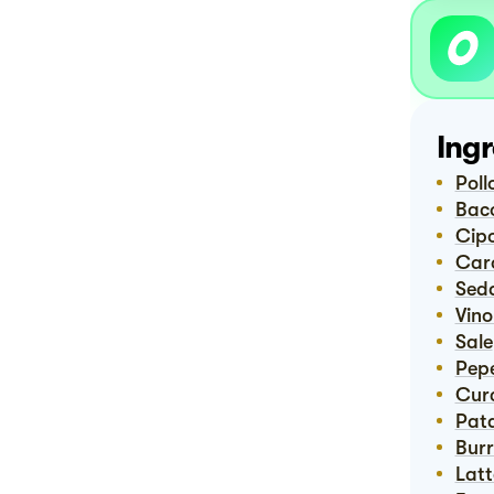
Ingr
Pol
Bac
Cip
Ca
Sed
Vin
Sale
Pep
Cu
Pat
Bur
Lat