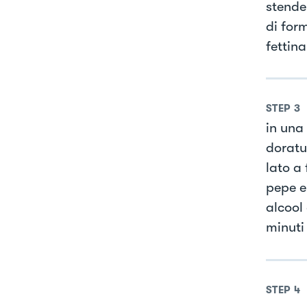
stende
di for
fettin
STEP
3
in una 
doratu
lato a 
pepe e
alcool
minuti
STEP
4