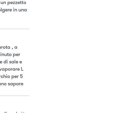
 un pezzetto
olgere in una
arota , a
minuto per
e di sale e
evaporare L
rchio per 5
dano sapore