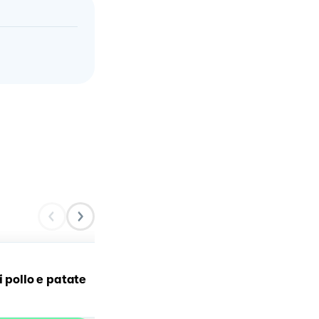
Involtini di pollo panati
i pollo e patate
ripieni di speck e provola
su crema di patate