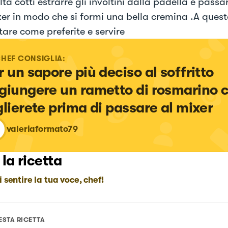
ta cotti estrarre gli involtini dalla padella e passa
xer in modo che si formi una bella cremina .A ques
tare come preferite e servire
CHEF CONSIGLIA:
r un sapore più deciso al soffritto 
giungere un rametto di rosmarino c
glierete prima di passare al mixer
valeriaformato79
 la ricetta
i sentire la tua voce, chef!
ESTA RICETTA