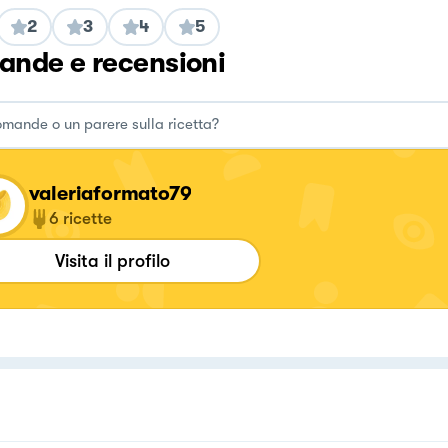
2
3
4
5
nde e recensioni
valeriaformato79
6
ricette
Visita il profilo