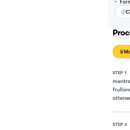
For
C
Proc
Mo
STEP
1
mentre 
frullar
ottene
STEP
2