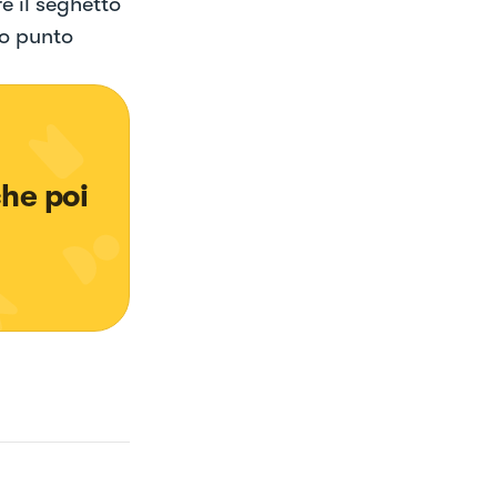
re il seghetto
to punto
he poi 