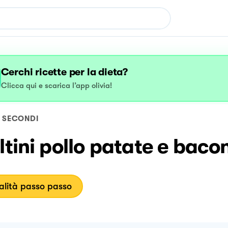
Cerchi ricette per la dieta?
Clicca qui e scarica l’app olivia!
SECONDI
ltini pollo patate e baco
lità passo passo