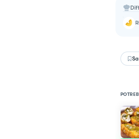
Dif
Sa
POTREB