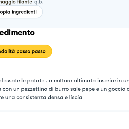
maggio filante
q.b.
opia ingredienti
edimento
dalità passo passo
lessate le patate , a cottura ultimata inserire in u
e con un pezzettino di burro sale pepe e un goccio d
re una consistenza densa e liscia