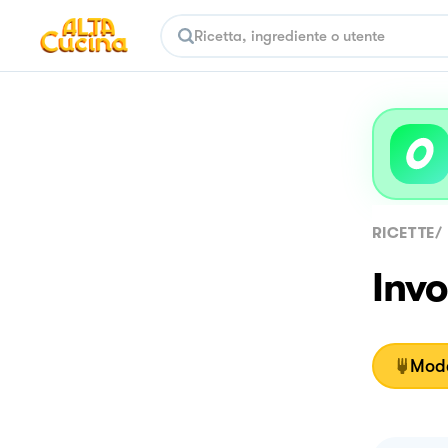
RICETTE
/
Invo
Moda