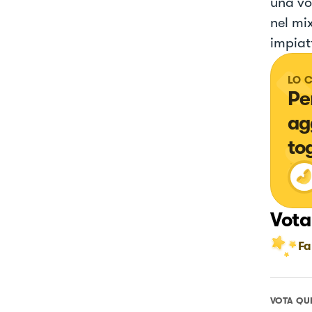
una vol
nel mi
impiat
LO 
Pe
ag
to
Vota
Fa
VOTA QU