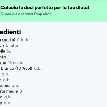
Calcola le dosi perfette per la tua dieta!
Clicca qui e scarica l’app olivia!
edienti
lo (petto)
6
fette
on
6
fette
½
olle
rota
1
½
ano
costa
o bianco (13 %vol)
q.b.
q.b.
e
q.b.
rcuma
q.b.
ate medie
3
ro
q.b.
te
q.b.