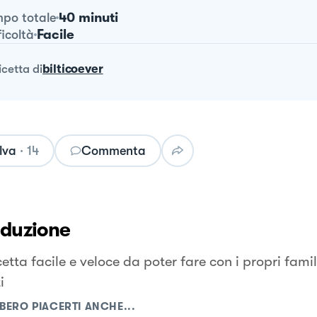
40 minuti
po totale
Facile
ficoltà
ricetta
di
bilticoever
lva
·
14
Commenta
oduzione
etta facile e veloce da poter fare con i propri famil
i
BERO PIACERTI ANCHE...