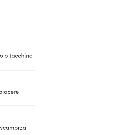
lo o tacchino
 piacere
o scamorza