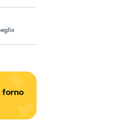
meglio
 forno