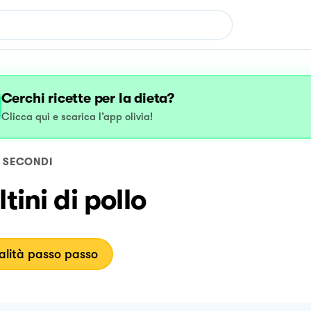
Cerchi ricette per la dieta?
Clicca qui e scarica l’app olivia!
SECONDI
ltini di pollo
lità passo passo