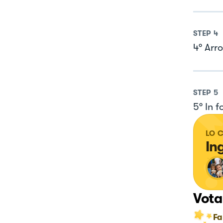
STEP
4
4° Arro
STEP
5
5° In f
LO 
In
Vota
Fa