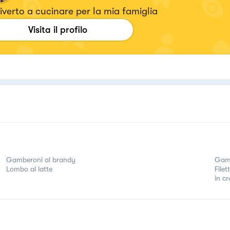
iverto a cucinare per la mia famiglia
Visita il profilo
Gamberoni al brandy
Gamb
Lombo al latte
File
in cr