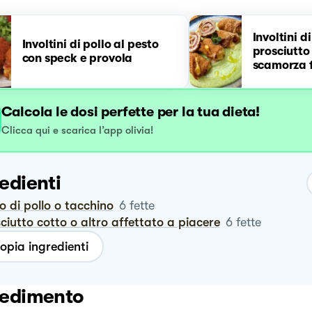
Involtini d
Involtini di pollo al pesto
prosciutto
con speck e provola
scamorza f
Calcola le dosi perfette per la tua dieta!
Clicca qui e scarica l’app olivia!
edienti
to di pollo o tacchino
6
fette
sciutto cotto o altro affettato a piacere
6
fette
opia ingredienti
edimento