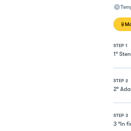
Temp
Mo
STEP
1
1° Sten
STEP
2
2° Adag
STEP
3
3 °In 