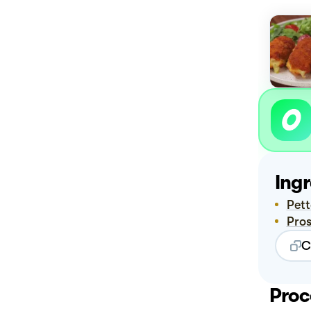
Ingr
Pet
Pro
C
Proc