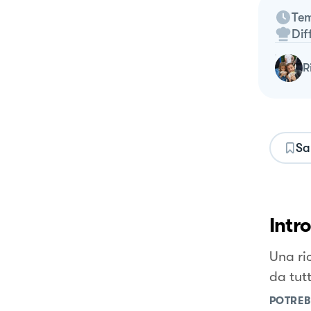
Tem
Dif
Sa
Intr
Una ric
da tutt
POTREB