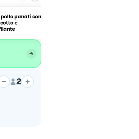
i pollo panati con
Involtini di pollo al
 cotto e
pistacchio
ilante
2