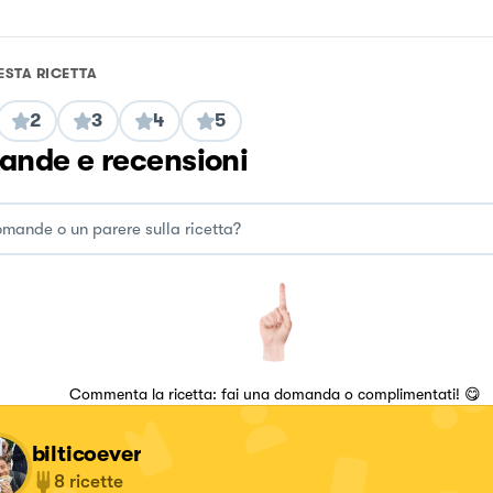
ESTA RICETTA
2
3
4
5
nde e recensioni
Commenta la ricetta: fai una domanda o complimentati! 😋
bilticoever
8
ricette