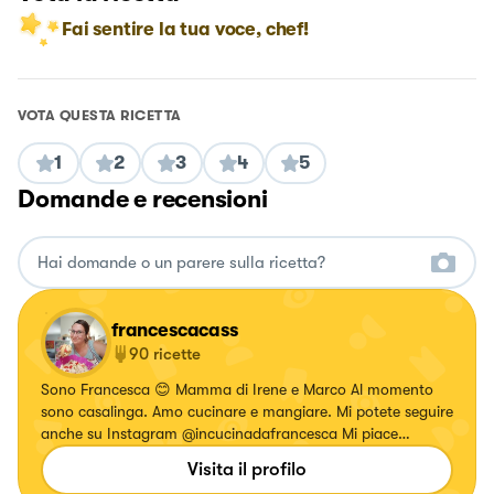
Fai sentire la tua voce, chef!
VOTA QUESTA RICETTA
1
2
3
4
5
Domande e recensioni
francescacass
90
ricette
Sono Francesca 😊 Mamma di Irene e Marco Al momento
sono casalinga. Amo cucinare e mangiare. Mi potete seguire
anche su Instagram @incucinadafrancesca Mi piace
condividere le mie ricette, ma anche non mie, per "aiutare"
Visita il profilo
le persone a cucinare...😉