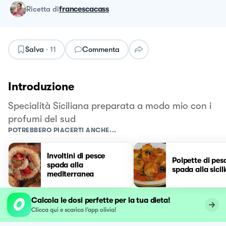
ricetta
di
francescacass
Salva
·
11
Commenta
Introduzione
Specialità Siciliana preparata a modo mio con i
profumi del sud
POTREBBERO PIACERTI ANCHE...
Involtini di pesce
Polpette di pes
spada alla
spada alla sicil
mediterranea
Calcola le dosi perfette per la tua dieta!
Clicca qui e scarica l’app olivia!