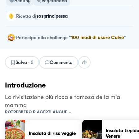
Healthy
Vegetariana
ricetta
di
sosprincipessa
Partecipa alla challenge
"
100 modi di usare Calvé
"
Salva
·
2
Commenta
Introduzione
La rivisitazione più ricca e famosa della mia
mamma
POTREBBERO PIACERTI ANCHE...
Insalata tiepida
Insalata di riso veggie
Venere