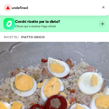
undefined
Cerchi ricette per la dieta?
Clicca qui e scarica l’app olivia!
RICETTE
/
PIATTO UNICO