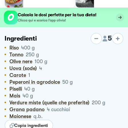
Calcola le dosi perfette per la tua dieta!
Clicca qui e scarica l’app olivia!
5
Ingredienti
Riso
400
g
Tonno
250
g
Olive nere
100
g
Uova (sode)
4
Carote
1
Peperoni in agrodolce
50
g
Piselli
40
g
Mais
40
g
Verdure miste (quelle che preferite)
200
g
Grana padano
4
cucchiai
Maionese
q.b.
Copia ingredienti