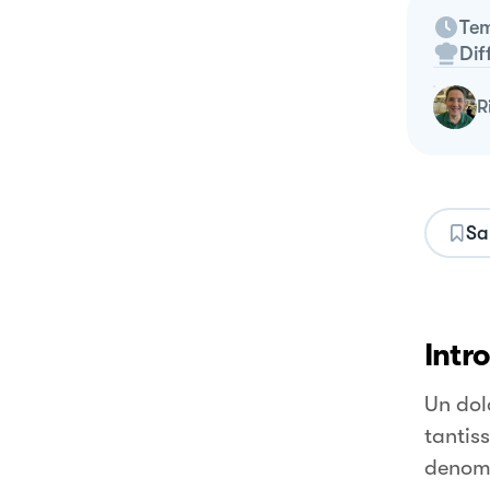
Tem
Dif
Sa
Intr
Un dolc
tantis
denomi