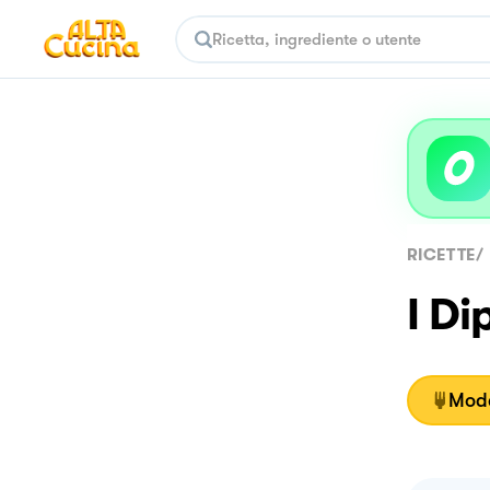
RICETTE
/
I Di
Moda