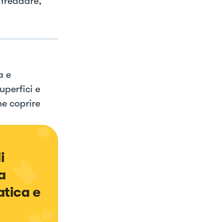
affreddare,
a e
uperfici e
ne coprire
i 
a 
tica e 