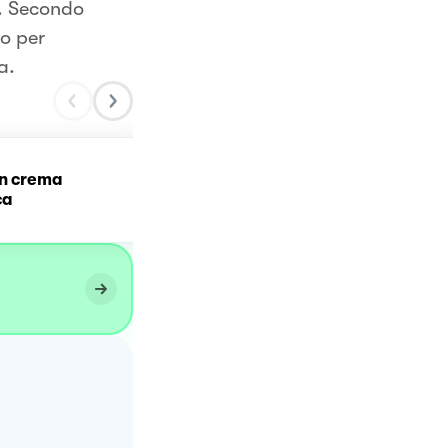
e. Secondo
o per
a.
Crostata morbida con
on crema
crema diplomatica e frut
ca
fresca