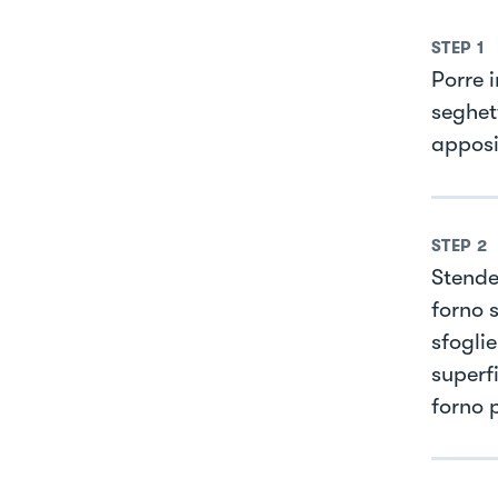
STEP
1
Porre i
seghett
apposi
STEP
2
Stende
forno s
sfogli
superfi
forno p