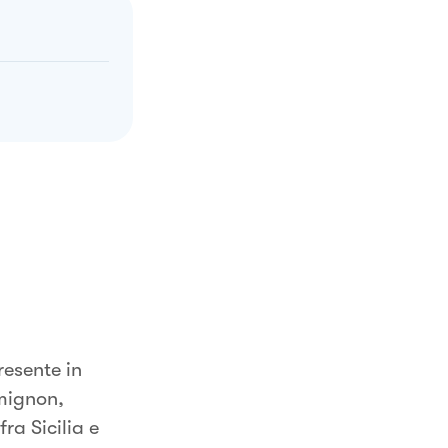
resente in
 mignon,
ra Sicilia e