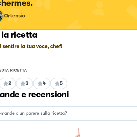
chermes.
Ortensio
 la ricetta
i sentire la tua voce, chef!
ESTA RICETTA
2
3
4
5
nde e recensioni