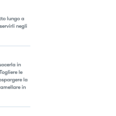
etto lungo a
ervirli negli
uocerla in
Togliere le
ospargere la
ramellare in