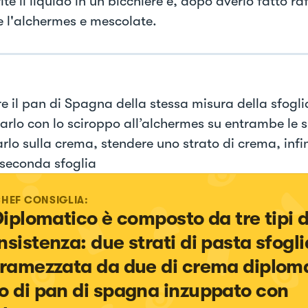
ite il liquido in un bicchiere e, dopo averlo fatto r
e l'alchermes e mescolate.
re il pan di Spagna della stessa misura della sfogli
arlo con lo sciroppo all’alchermes su entrambe le s
rlo sulla crema, stendere uno strato di crema, infi
 seconda sfoglia
CHEF CONSIGLIA:
 Diplomatico è composto da tre tipi d
nsistenza: due strati di pasta sfogli
framezzata da due di crema diploma
o di pan di spagna inzuppato con 