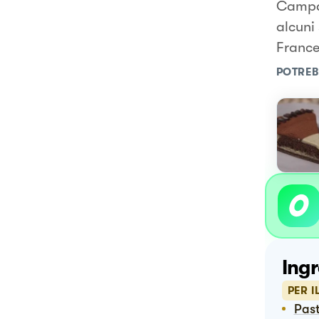
Campan
alcuni
France
POTREB
Ingr
PER I
Pas