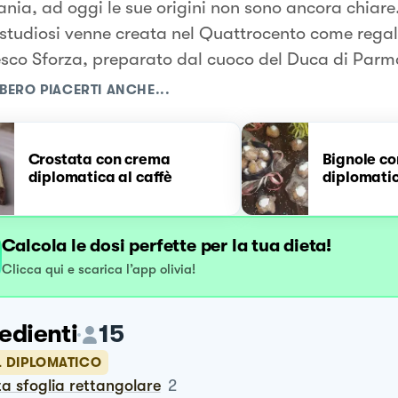
ia, ad oggi le sue origini non sono ancora chiar
 studiosi venne creata nel Quattrocento come regal
sco Sforza, preparato dal cuoco del Duca di Parm
BERO PIACERTI ANCHE...
Crostata con crema
Bignole c
diplomatica al caffè
diplomati
Calcola le dosi perfette per la tua dieta!
Clicca qui e scarica l’app olivia!
edienti
15
L DIPLOMATICO
ta sfoglia rettangolare
2