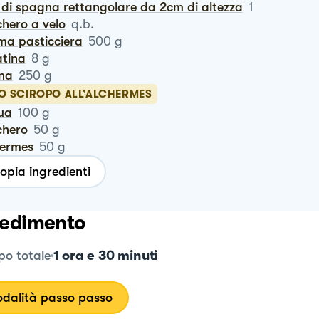
n di spagna rettangolare da 2cm di altezza
1
chero a velo
q.b.
ema pasticciera
500
g
latina
8
g
nna
250
g
LO SCIROPO ALL’ALCHERMES
qua
100
g
chero
50
g
hermes
50
g
opia ingredienti
edimento
1 ora e 30 minuti
o totale
dalità passo passo