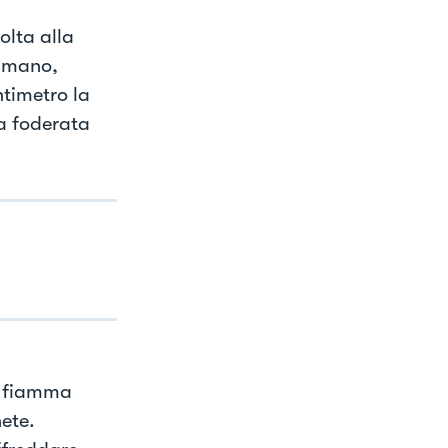
olta alla
a mano,
ntimetro la
a foderata
 a fiamma
ete.