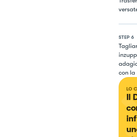
Trasfer
versat
STEP
6
Taglia
inzupp
adagia
con la
LO 
Il
co
in
un