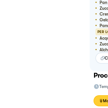
Pa
Zuc
Cr
Ge
Pa
PER 
Ac
Zuc
Alc
C
Proc
Temp
Mo