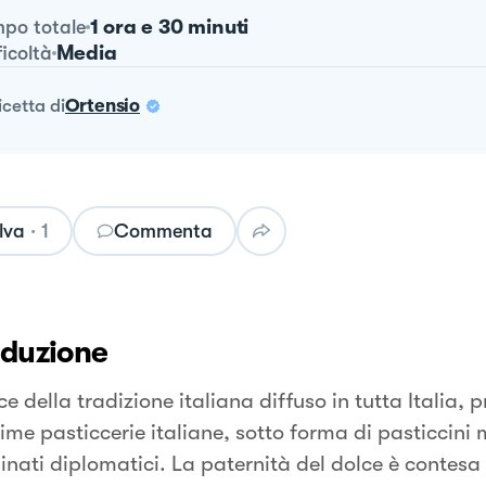
1 ora e 30 minuti
po totale
Media
ficoltà
ricetta
di
Ortensio
lva
·
1
Commenta
oduzione
e della tradizione italiana diffuso in tutta Italia, p
sime pasticcerie italiane, sotto forma di pasticcini
nati diplomatici. La paternità del dolce è contesa f