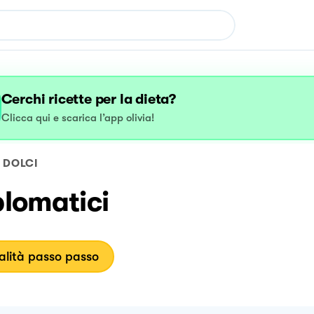
Cerchi ricette per la dieta?
Clicca qui e scarica l’app olivia!
DOLCI
plomatici
lità passo passo