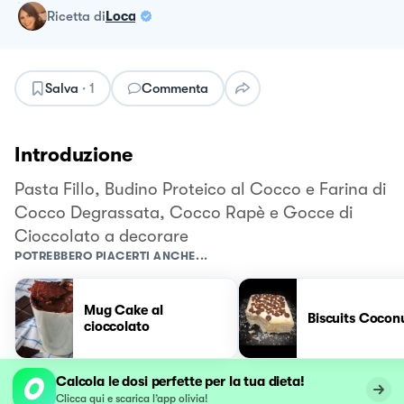
ricetta
di
Loca
Salva
·
1
Commenta
Introduzione
Pasta Fillo, Budino Proteico al Cocco e Farina di
Cocco Degrassata, Cocco Rapè e Gocce di
Cioccolato a decorare
POTREBBERO PIACERTI ANCHE...
Mug Cake al
Biscuits Cocon
cioccolato
Calcola le dosi perfette per la tua dieta!
Clicca qui e scarica l’app olivia!