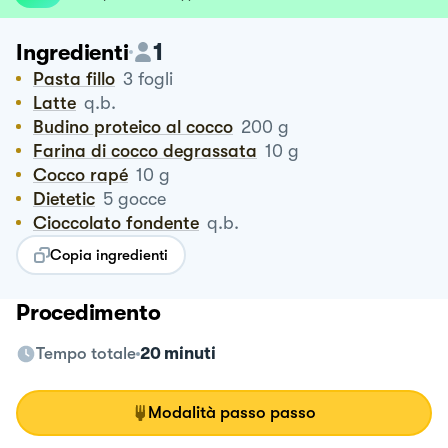
1
Ingredienti
Pasta fillo
3
fogli
Latte
q.b.
Budino proteico al cocco
200
g
Farina di cocco degrassata
10
g
Cocco rapé
10
g
Dietetic
5
gocce
Cioccolato fondente
q.b.
Copia ingredienti
Procedimento
Tempo totale
20 minuti
Modalità passo passo