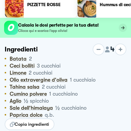
PIZZETTE ROSSE
Hummus di ceci
Calcola le dosi perfette per la tua dieta!
Clicca qui e scarica l’app olivia!
4
Ingredienti
Batata
2
Ceci bolliti
3
cucchiai
Limone
2
cucchiai
Olio extravergine d'oliva
1
cucchiaio
Tahina salsa
2
cucchiai
Cumino polvere
1
cucchiaino
½
Aglio
spicchio
½
Sale dell'himalaya
cucchiaino
Paprica dolce
q.b.
Copia ingredienti