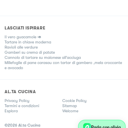
LASCIATI ISPIRARE
Il vero guacamole 🥑
Tartare in chiave moderna
Ravioli alle verdure
Gamberi su crema di patate
Cannolo di tartare su maionese all'acciuga
Millefoglie di pane carasau con tartar di gambero ,mela croccante
e avocado
AL.TA CUCINA
Privacy Policy
Cookie Policy
Termini e condizioni
Sitemap
Esplora
Welcome
©
2026
Al.ta Cucina
Parla con olivia