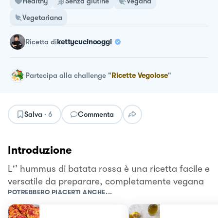
Healthy
Senza glutine
Vegana
Vegetariana
ricetta
di
kettycucinooggi
Partecipa alla challenge
"
Ricette Vegolose
"
Salva
·
6
Commenta
Introduzione
L'’ hummus di batata rossa è una ricetta facile e
versatile da preparare, completamente vegana
POTREBBERO PIACERTI ANCHE...