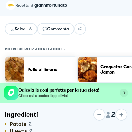
ricetta
di
giannifortunato
Salva
·
6
Commenta
POTREBBERO PIACERTI ANCHE...
Croquetas Case
Pollo al limone
Jamon
Calcola le dosi perfette per la tua dieta!
Clicca qui e scarica l’app olivia!
2
Ingredienti
Patate
2
Huevos
2