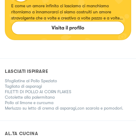
E come un amore infinito ci lasciamo ci manchiamo
ritorniamo a innamorarci ci síamo costruiti un amore
stravolgente che a volte e creativo a volte pazzo e a volte
pieno di amore e romanticismo insomma un amore ribelle.
Visita il profilo
Amo la vita amo i colori amo i sapori amo i suoni amo gli
odori e per me crearé o elaborare un piatto e come un
preludio prima dell'amore sentó tutti i sentiti e Quindío la
decisiones arriba allá follia. Gozamos insieme
LASCIATI ISPIRARE
Sfogliatine al Pollo Speziato
Tagliata di asparagi
FILETTI DI POLLO AI CORN FLAKES
Cotolette alla palermitana
Pollo al limone e curcuma
Merluzzo su letto di crema di asparagi,con scarola e pomodori.
AL.TA CUCINA