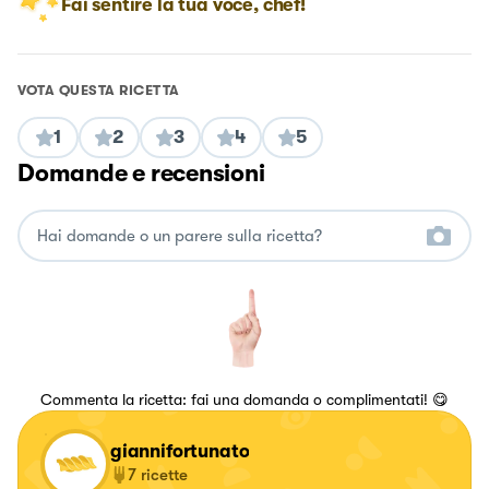
Fai sentire la tua voce, chef!
VOTA QUESTA RICETTA
1
2
3
4
5
Domande e recensioni
Commenta la ricetta: fai una domanda o complimentati! 😋
giannifortunato
7
ricette