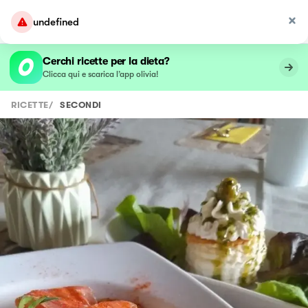
undefined
Cerchi ricette per la dieta?
Clicca qui e scarica l’app olivia!
RICETTE
/
SECONDI