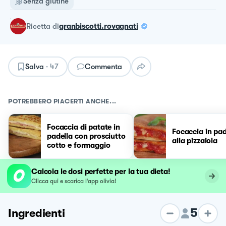
Senza glutine
ricetta
di
granbiscotti.rovagnati
Salva
·
47
Commenta
POTREBBERO PIACERTI ANCHE...
Focaccia di patate in
Focaccia in pad
padella con prosciutto
alla pizzaiola
cotto e formaggio
Calcola le dosi perfette per la tua dieta!
Clicca qui e scarica l’app olivia!
5
Ingredienti