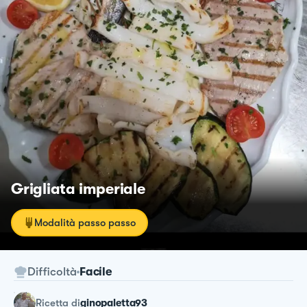
Grigliata imperiale
Modalità passo passo
Difficoltà
Facile
ricetta
di
ginopaletta93