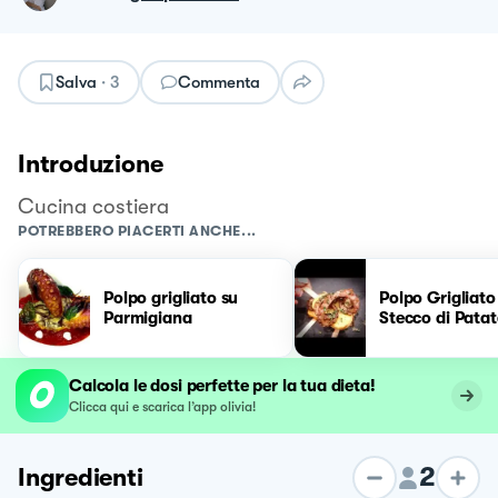
Salva
·
3
Commenta
Introduzione
Cucina costiera
POTREBBERO PIACERTI ANCHE...
Polpo grigliato su
Polpo Grigliato
Parmigiana
Stecco di Patat
Calcola le dosi perfette per la tua dieta!
Clicca qui e scarica l’app olivia!
2
Ingredienti