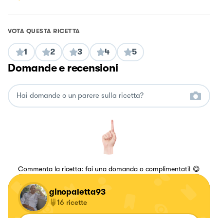
VOTA QUESTA RICETTA
1
2
3
4
5
Domande e recensioni
Commenta la ricetta: fai una domanda o complimentati! 😋
ginopaletta93
16
ricette