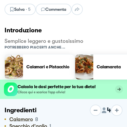
Salva
·
5
Commenta
Introduzione
Semplice leggero e gustosissimo
POTREBBERO PIACERTI ANCHE...
Calamari e Pistacchio
Calamarata
Calcola le dosi perfette per la tua dieta!
Clicca qui e scarica l’app olivia!
4
Ingredienti
Calamaro
8
Specchio d'aglio
1