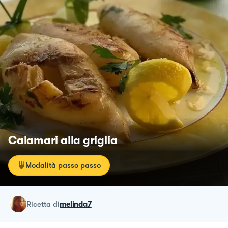
Calamari alla griglia
Modalità passo passo
ricetta
di
melinda7