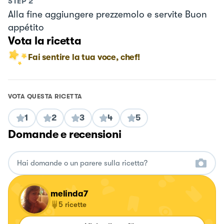
STEP
2
Alla fine aggiungere prezzemolo e servite Buon
appétito
Vota la ricetta
Fai sentire la tua voce, chef!
VOTA QUESTA RICETTA
1
2
3
4
5
Domande e recensioni
melinda7
5
ricette