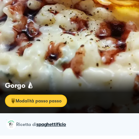
Gorgo 🍐
Modalità passo passo
ricetta
di
spaghettificio