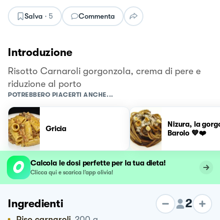
Salva
·
5
Commenta
Introduzione
Risotto Carnaroli gorgonzola, crema di pere e
riduzione al porto
POTREBBERO PIACERTI ANCHE...
Nizura, la gorgo
Gricia
Barolo 💙❤️
Calcola le dosi perfette per la tua dieta!
Clicca qui e scarica l’app olivia!
2
Ingredienti
Riso carnaroli
200
g