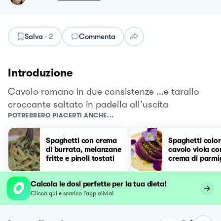
Salva
·
2
Commenta
Introduzione
Cavolo romano in due consistenze …e tarallo
croccante saltato in padella all’uscita
POTREBBERO PIACERTI ANCHE...
Spaghetti con crema
Spaghetti color
di burrata, melanzane
cavolo viola co
fritte e pinoli tostati
crema di parmi
polvere di pist
Calcola le dosi perfette per la tua dieta!
Clicca qui e scarica l’app olivia!