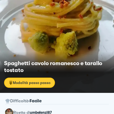
Spaghetti cavolo romanesco e tarallo
tostato
Modalità passo passo
Difficoltà
Facile
ricetta
di
umbelenzi87