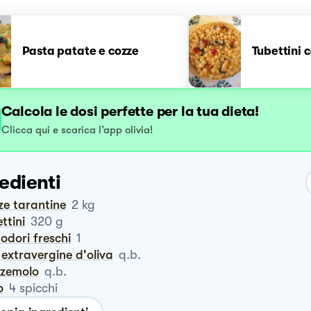
Pasta patate e cozze
Tubettini 
Calcola le dosi perfette per la tua dieta!
Clicca qui e scarica l’app olivia!
edienti
zze tarantine
2
kg
ettini
320
g
odori freschi
1
io extravergine d'oliva
q.b.
zzemolo
q.b.
o
4
spicchi