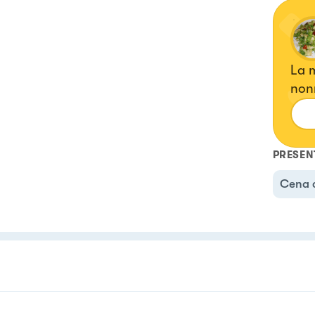
La m
nonn
rivi
Ogni
emo
PRESEN
Cena 