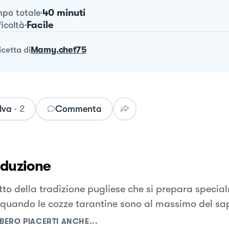
40 minuti
po totale
Facile
ficoltà
ricetta
di
Mamy.chef75
lva
·
2
Commenta
oduzione
tto della tradizione pugliese che si prepara specia
 quando le cozze tarantine sono al massimo del sa
BERO PIACERTI ANCHE...