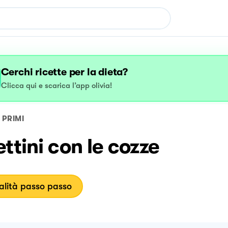
Cerchi ricette per la dieta?
Clicca qui e scarica l’app olivia!
PRIMI
ttini con le cozze
lità passo passo