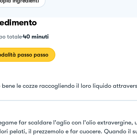
opia ingredienti
edimento
40 minuti
o totale
dalità passo passo
bene le cozze raccogliendo il loro liquido attraver
egame far scaldare l'aglio con l'olio extravergine, u
ri pelati, il prezzemolo e far cuocere. Quando il s