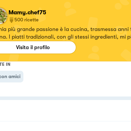
Mamy.chef75
500
ricette
ia più grande passione è la cucina, trasmessa anni 
a. I piatti tradizionali, con gli stessi ingredienti, mi 
sitarli a mio modo, inserendo eleganza e specialmente
Visita il profilo
 volta che creo un piatto mi emoziono e vorrei tanto
zionare anche voi.
TE IN
con amici