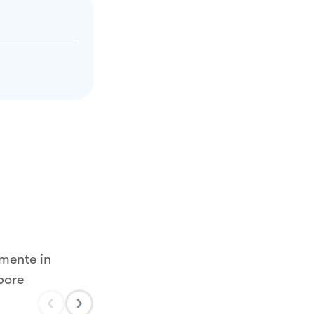
lmente in
pore