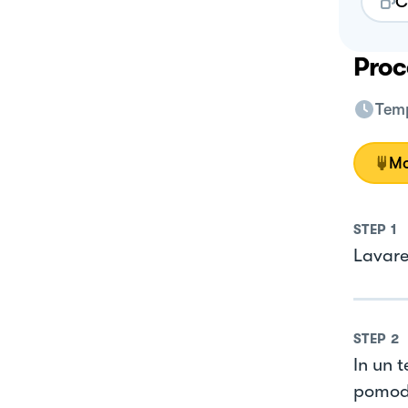
C
Proc
Temp
Mo
STEP
1
Lavare 
STEP
2
In un t
pomodo