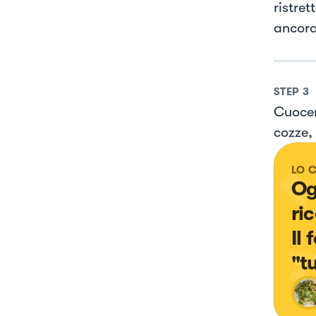
ristret
ancora
STEP
3
Cuocer
cozze,
LO 
Og
ric
Il
"t