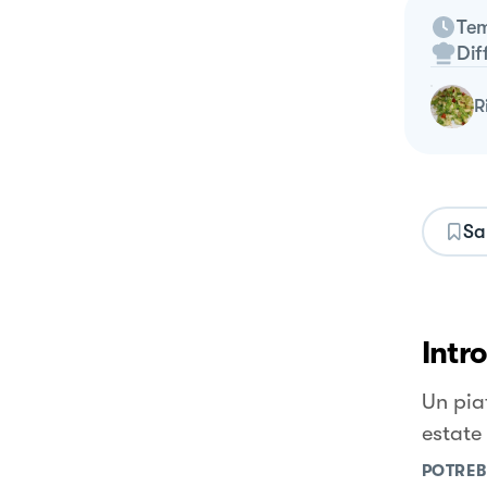
Tem
Dif
Sa
Intr
Un pia
estate
POTREB