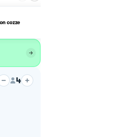
Spaghetti con i lupini e
con cozze
cozze
4