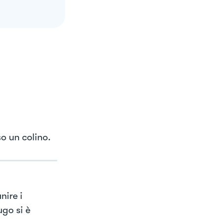
so un colino.
nire i
ugo si è