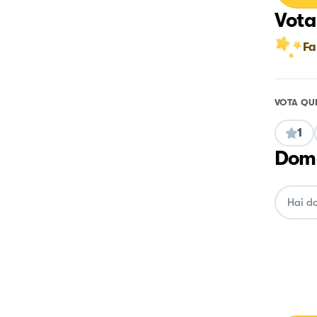
Vota
Fa
VOTA QU
1
Doma