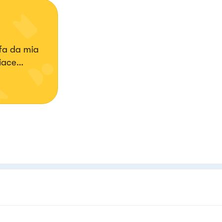
fa da mia
piace
 colori.