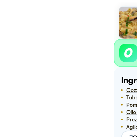
Ingr
Co
Tub
Pom
Ol
Pre
Agli