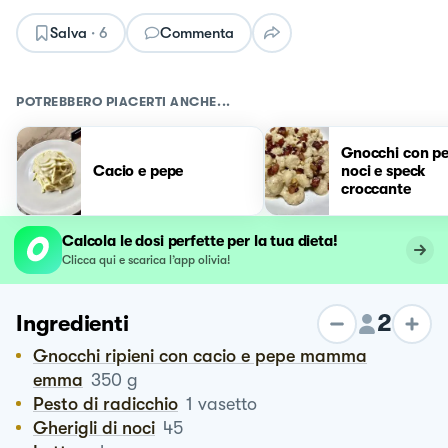
Salva
·
6
Commenta
POTREBBERO PIACERTI ANCHE...
Gnocchi con pe
Cacio e pepe
noci e speck
croccante
Calcola le dosi perfette per la tua dieta!
Clicca qui e scarica l’app olivia!
2
Ingredienti
Gnocchi ripieni con cacio e pepe mamma
emma
350
g
Pesto di radicchio
1
vasetto
Gherigli di noci
45