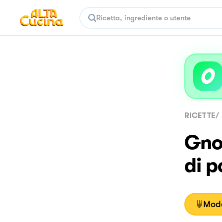
RICETTE
/
Gnoc
di p
Moda