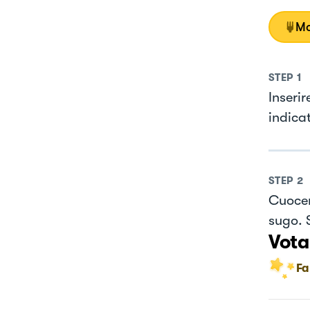
Mo
STEP
1
Inserir
indicat
STEP
2
Cuocer
sugo. S
Vota
Fa