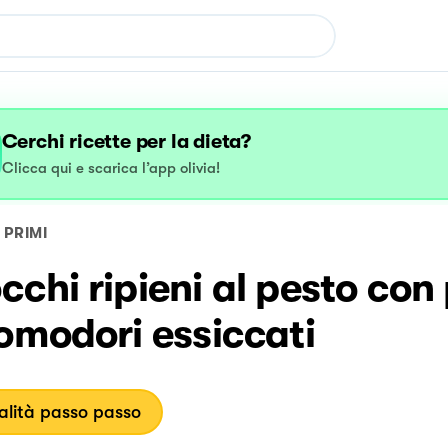
Cerchi ricette per la dieta?
Clicca qui e scarica l’app olivia!
PRIMI
chi ripieni al pesto con
omodori essiccati
lità passo passo