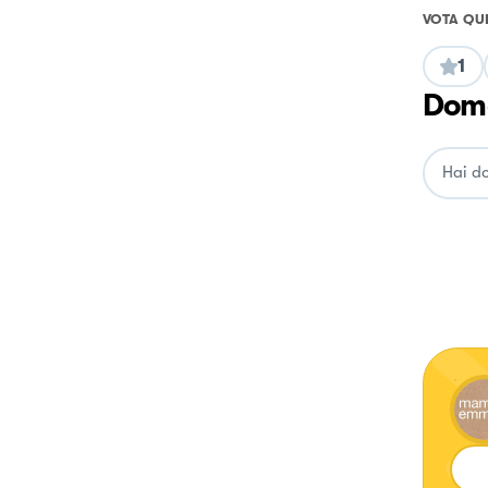
VOTA QU
1
Doma