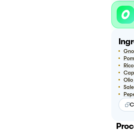
Ingr
Gn
Pom
Ric
Ca
Oli
Sale
Pep
C
Proc