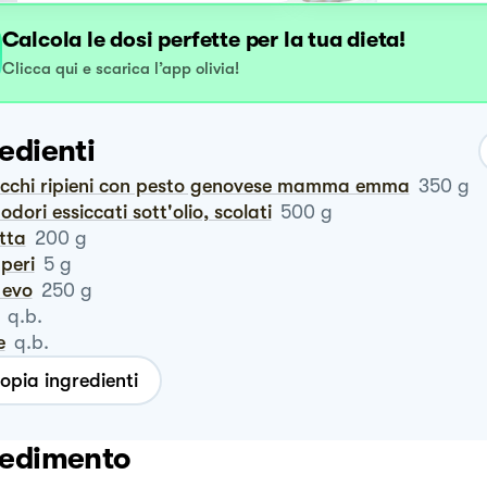
Calcola le dosi perfette per la tua dieta!
Clicca qui e scarica l’app olivia!
edienti
occhi ripieni con pesto genovese mamma emma
350
g
odori essiccati sott'olio, scolati
500
g
otta
200
g
pperi
5
g
o evo
250
g
q.b.
e
q.b.
opia ingredienti
edimento