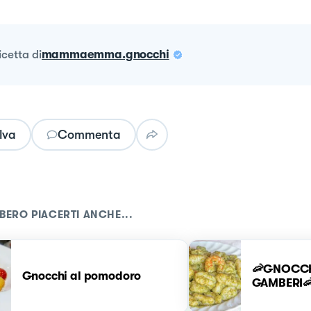
ricetta
di
mammaemma.gnocchi
lva
Commenta
BERO PIACERTI ANCHE...
🦐GNOCCH
Gnocchi al pomodoro
GAMBERI