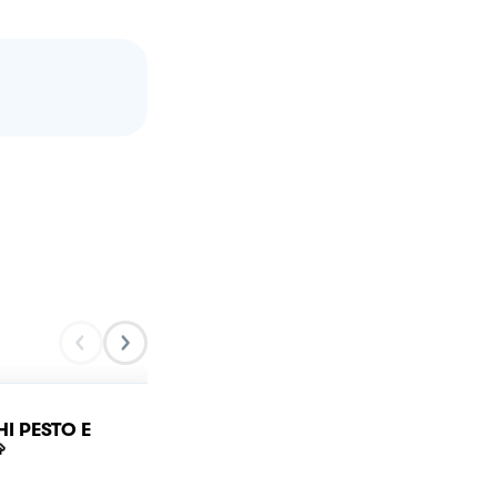
I PESTO E
Gnocchi ripieni al pesto
