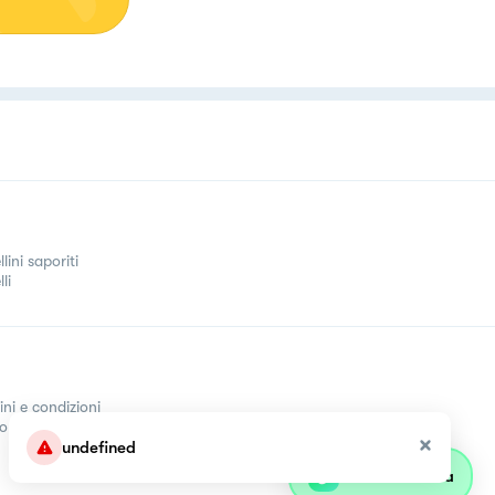
llini saporiti
li
ini e condizioni
come
undefined
Parla con olivia