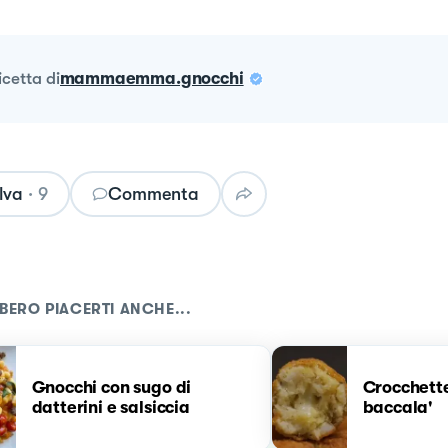
ricetta
di
mammaemma.gnocchi
lva
·
9
Commenta
BERO PIACERTI ANCHE...
Gnocchi con sugo di
Crocchette
datterini e salsiccia
baccala'