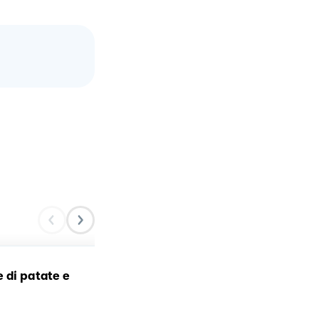
 di patate e
Crocchette di baccalà e
patate