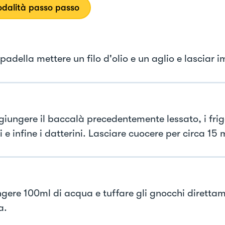
dalità passo passo
padella mettere un filo d'olio e un aglio e lasciar i
giungere il baccalà precedentemente lessato, i frigg
i e infine i datterini. Lasciare cuocere per circa 15 
gere 100ml di acqua e tuffare gli gnocchi direttam
a.