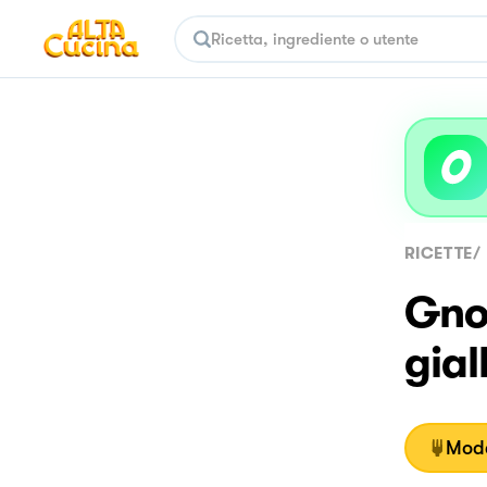
RICETTE
/
Gnoc
gial
Moda