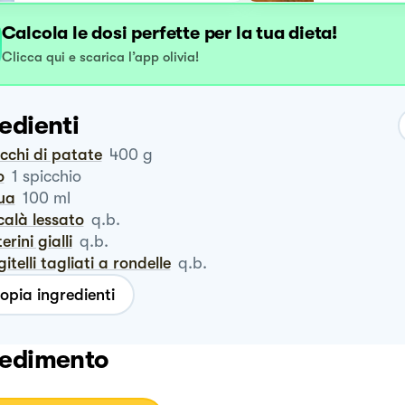
Calcola le dosi perfette per la tua dieta!
Clicca qui e scarica l’app olivia!
edienti
occhi di patate
400
g
o
1
spicchio
qua
100
ml
calà lessato
q.b.
terini gialli
q.b.
ggitelli tagliati a rondelle
q.b.
opia ingredienti
edimento