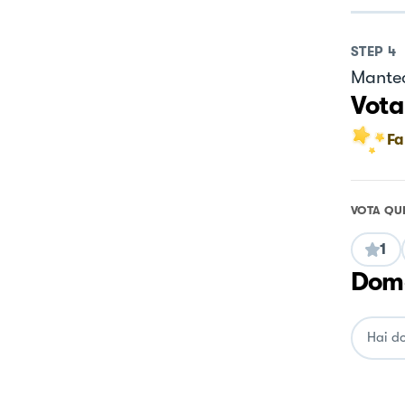
STEP
4
Mantec
Vota
Fa
VOTA QU
1
Doma