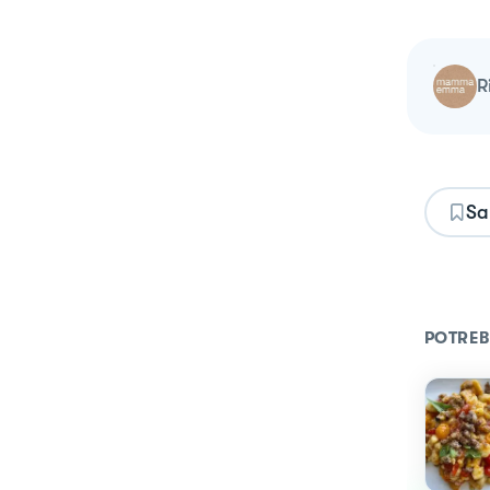
Sa
POTREB