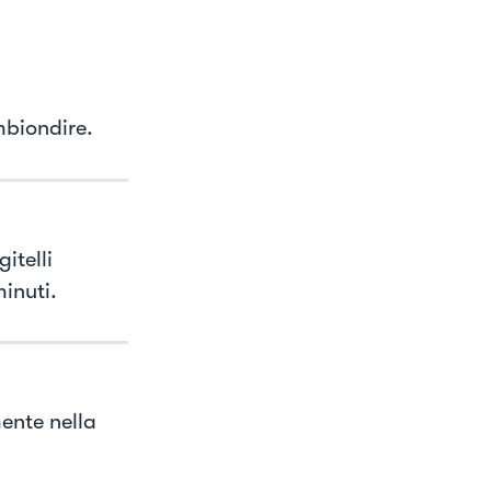
mbiondire.
itelli
minuti.
ente nella