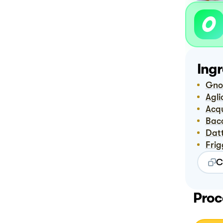
Ingr
Gn
Agli
Ac
Bac
Dat
Fri
C
Proc