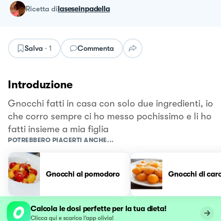
ricetta
di
laseseinpadella
Salva
·
1
Commenta
Introduzione
Gnocchi fatti in casa con solo due ingredienti, io
che corro sempre ci ho messo pochissimo e li ho
fatti insieme a mia figlia
POTREBBERO PIACERTI ANCHE...
Gnocchi al pomodoro
Gnocchi di car
Calcola le dosi perfette per la tua dieta!
Clicca qui e scarica l’app olivia!