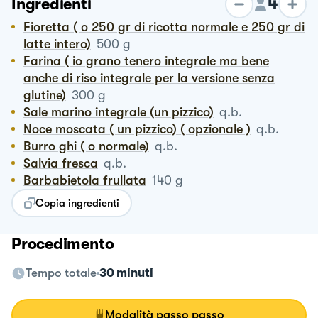
4
Ingredienti
Fioretta ( o 250 gr di ricotta normale e 250 gr di
latte intero)
500
g
Farina ( io grano tenero integrale ma bene
anche di riso integrale per la versione senza
glutine)
300
g
Sale marino integrale (un pizzico)
q.b.
Noce moscata ( un pizzico) ( opzionale )
q.b.
Burro ghi ( o normale)
q.b.
Salvia fresca
q.b.
Barbabietola frullata
140
g
Copia ingredienti
Procedimento
Tempo totale
30 minuti
Modalità passo passo