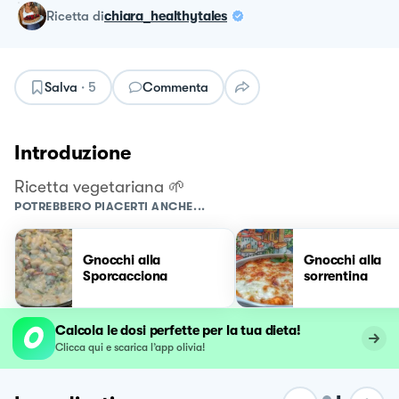
ricetta
di
chiara_healthytales
Salva
·
5
Commenta
Introduzione
Ricetta vegetariana 🌱
POTREBBERO PIACERTI ANCHE...
Gnocchi alla
Gnocchi alla
Sporcacciona
sorrentina
Calcola le dosi perfette per la tua dieta!
Clicca qui e scarica l’app olivia!