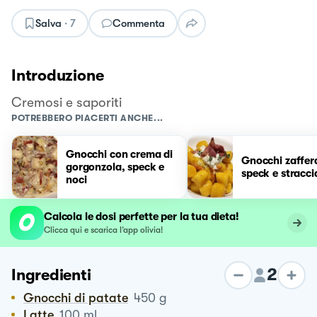
Salva
·
7
Commenta
Introduzione
Cremosi e saporiti
POTREBBERO PIACERTI ANCHE...
Gnocchi con crema di
Gnocchi zaffer
gorgonzola, speck e
speck e stracci
noci
Calcola le dosi perfette per la tua dieta!
Clicca qui e scarica l’app olivia!
2
Ingredienti
Gnocchi di patate
450
g
Latte
100
ml