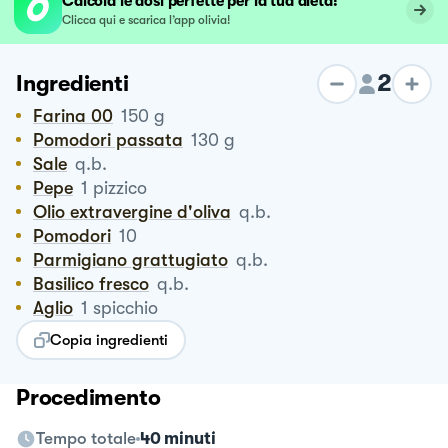
Calcola le dosi perfette per la tua dieta!
Clicca qui e scarica l’app olivia!
2
Ingredienti
Farina 00
150
g
Pomodori passata
130
g
Sale
q.b.
Pepe
1
pizzico
Olio extravergine d'oliva
q.b.
Pomodori
10
Parmigiano grattugiato
q.b.
Basilico fresco
q.b.
Aglio
1
spicchio
Copia ingredienti
Procedimento
Tempo totale
40 minuti