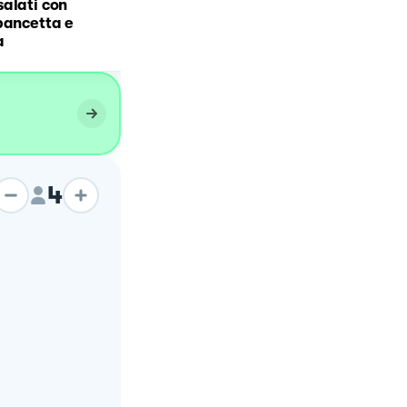
alati con
Gnocchetti con zucchine,
pancetta e
speck, mascarpone e
a
scamorza
4