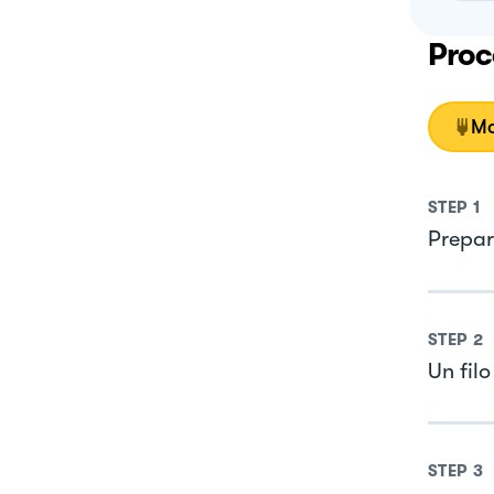
Proc
Mo
STEP
1
Prepara
STEP
2
Un filo
STEP
3