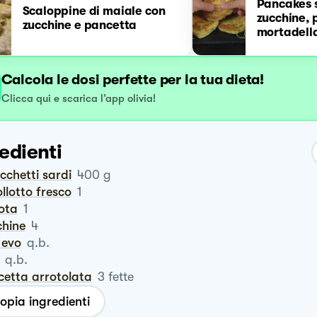
Pancakes s
Scaloppine di maiale con
zucchine, 
zucchine e pancetta
mortadell
Calcola le dosi perfette per la tua dieta!
Clicca qui e scarica l’app olivia!
edienti
occhetti sardi
400
g
pollotto fresco
1
rota
1
chine
4
o evo
q.b.
q.b.
cetta arrotolata
3
fette
opia ingredienti