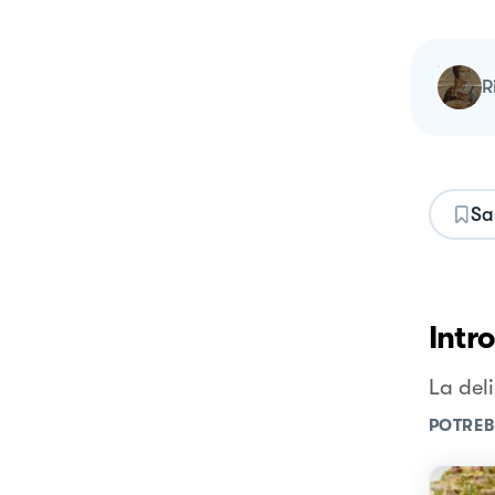
Sa
Intr
La del
POTREB