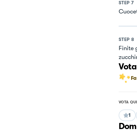
STEP
7
Cuocet
STEP
8
Finite 
zucchi
Vota
Fa
VOTA QU
1
Doma