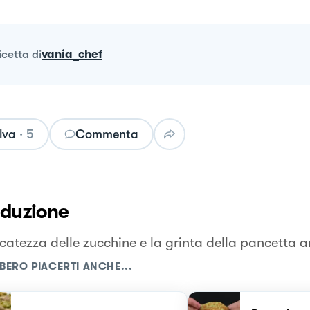
ricetta
di
vania_chef
lva
·
5
Commenta
oduzione
icatezza delle zucchine e la grinta della pancetta a
BERO PIACERTI ANCHE...