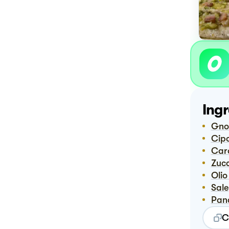
Ingr
Gn
Ci
Ca
Zuc
Oli
Sale
Pan
C