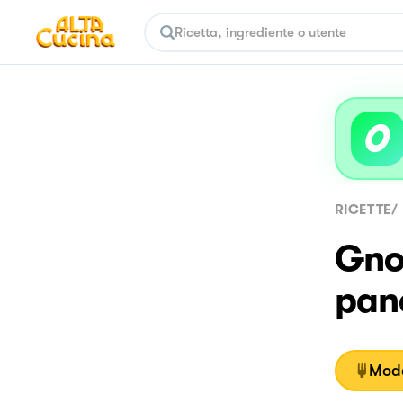
RICETTE
/
Gnoc
pan
Moda