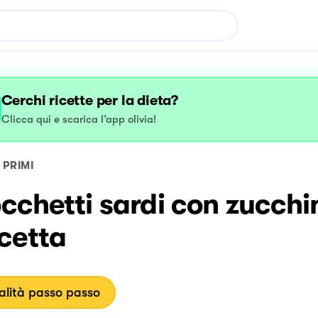
Cerchi ricette per la dieta?
Clicca qui e scarica l’app olivia!
PRIMI
chetti sardi con zucchi
cetta
lità passo passo