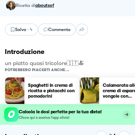
ricetta
di
aboutsof
Salva
·
4
Commenta
Introduzione
un piatto quasi tricolore🇮🇹🍝
POTREBBERO PIACERTI ANCHE...
Spaghetti in crema di
Calamarata all
ricotta e pistacchi con
crema di aspar
pomodorini
vongole con
pomodorini
Calcola le dosi perfette per la tua dieta!
Clicca qui e scarica l’app olivia!