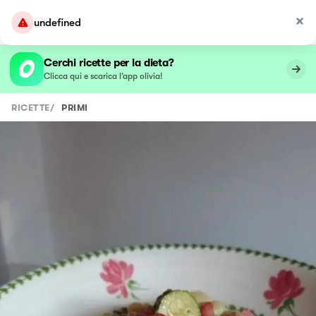
undefined
Cerchi ricette per la dieta?
Clicca qui e scarica l’app olivia!
RICETTE
/
PRIMI