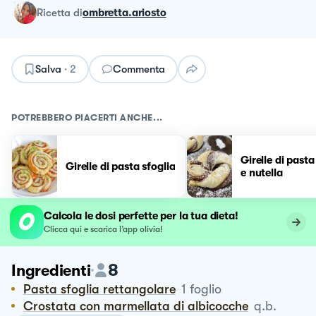
ricetta
di
ombretta.ariosto
Salva
·
2
Commenta
POTREBBERO PIACERTI ANCHE...
Girelle di pasta
Girelle di pasta sfoglia
e nutella
Calcola le dosi perfette per la tua dieta!
Clicca qui e scarica l’app olivia!
8
Ingredienti
Pasta sfoglia rettangolare
1
foglio
Crostata con marmellata di albicocche
q.b.