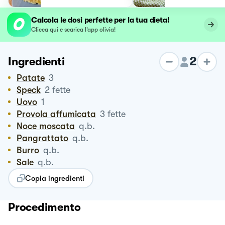
Calcola le dosi perfette per la tua dieta!
Clicca qui e scarica l’app olivia!
2
Ingredienti
Patate
3
Speck
2
fette
Uovo
1
Provola affumicata
3
fette
Noce moscata
q.b.
Pangrattato
q.b.
Burro
q.b.
Sale
q.b.
Copia ingredienti
Procedimento