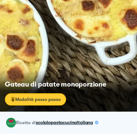
Gateau di patate monoporzione
Modalità passo passo
ricetta
di
scolalapastacucinaitaliana