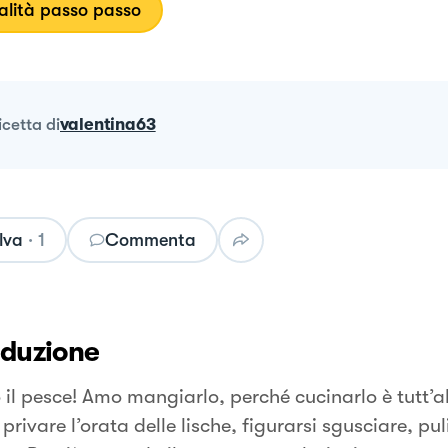
lità passo passo
ricetta
di
valentina63
lva
·
1
Commenta
oduzione
 il pesce! Amo mangiarlo, perché cucinarlo è tutt’a
privare l’orata delle lische, figurarsi sgusciare, pu