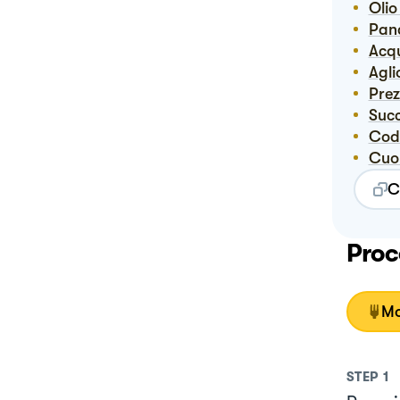
Oli
Pa
Ac
Agli
Pre
Suc
Co
Cuo
C
Proc
Mo
STEP
1