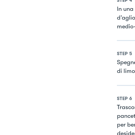
STEP
4
In una
d’aglio
medio-
STEP
5
Spegne
di lim
STEP
6
Trasco
pancet
per be
deside