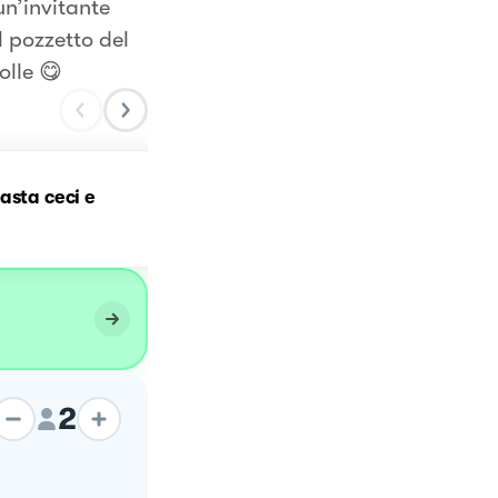
un’invitante
l pozzetto del
olle 😋
Pasta con crema di
asta ceci e
zucchine e pancetta
affumicata
2