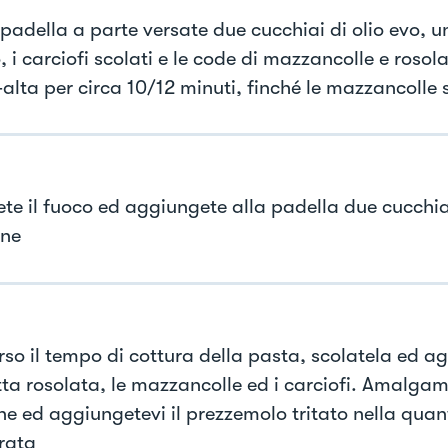
 padella a parte versate due cucchiai di olio evo, u
, i carciofi scolati e le code di mazzancolle e roso
alta per circa 10/12 minuti, finché le mazzancolle
te il fuoco ed aggiungete alla padella due cucchia
one
rso il tempo di cottura della pasta, scolatela ed a
ta rosolata, le mazzancolle ed i carciofi. Amalgama
ne ed aggiungetevi il prezzemolo tritato nella quan
rata