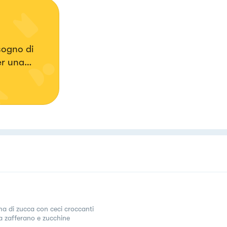
sogno di
er una
a di zucca con ceci croccanti
a zafferano e zucchine