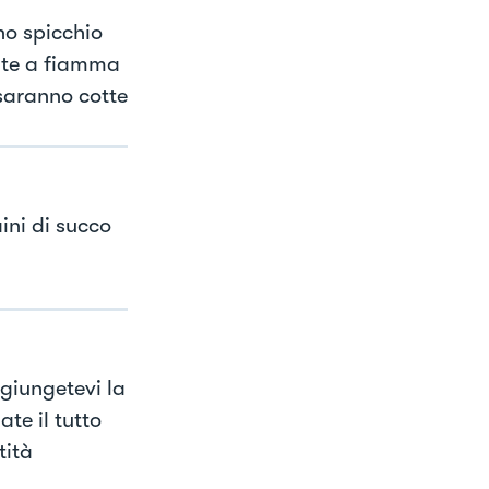
no spicchio
late a fiamma
 saranno cotte
ini di succo
ggiungetevi la
te il tutto
tità