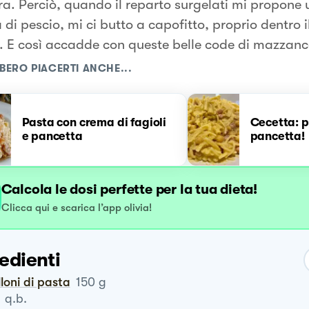
ra. Perciò, quando il reparto surgelati mi propone 
 di pescio, mi ci butto a capofitto, proprio dentro i
r. E così accadde con queste belle code di mazzanc
BERO PIACERTI ANCHE...
Pasta con crema di fagioli
Cecetta: p
e pancetta
pancetta!
Calcola le dosi perfette per la tua dieta!
Clicca qui e scarica l’app olivia!
edienti
illoni di pasta
150
g
q.b.