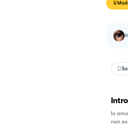
Moda
Sa
Intr
Io amo
non so 