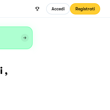
Accedi
Registrati
 ,