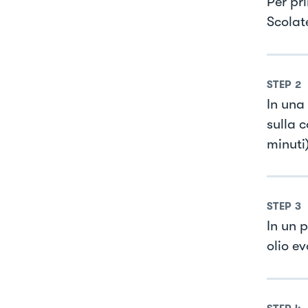
Per pr
Scolate
STEP
2
In una
sulla 
minuti
STEP
3
In un 
olio e