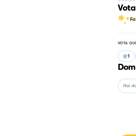
Vota
Fa
VOTA QU
1
Doma