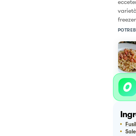
eccete
varietà
freeze
POTREB
Ingr
Fus
Sale