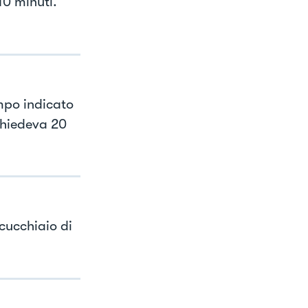
10 minuti.
mpo indicato
chiedeva 20
cucchiaio di