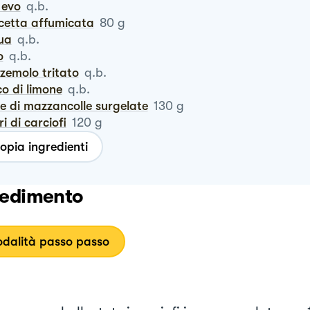
o evo
q.b.
ncetta affumicata
80
g
qua
q.b.
o
q.b.
zzemolo tritato
q.b.
co di limone
q.b.
de di mazzancolle surgelate
130
g
ri di carciofi
120
g
opia ingredienti
edimento
dalità passo passo