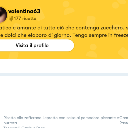
valentina63
177
ricette
tica e amante di tutto ciò che contenga zucchero, 
e dolci che elaboro di giorno. Tengo sempre in freez
a di torta, non è mai troppa.
Visita il profilo
Risotto allo zafferano Leprotto con salsa al pomodoro piccante e
Crem
burrata
Past
Tonnarelli Cacio e Pepe