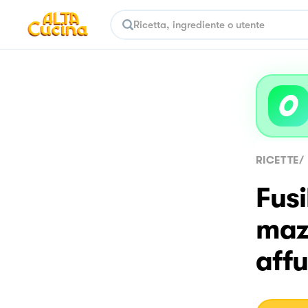
RICETTE
/
Fusi
maz
aff