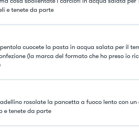
ima cosa sbollentate i carciofi in acqua salata per 
li e tenete da parte
 pentola cuocete la pasta in acqua salata per il te
confezione (la marca del formato che ho preso io ri
)
padellino rosolate la pancetta a fuoco lento con un 
vo e tenete da parte